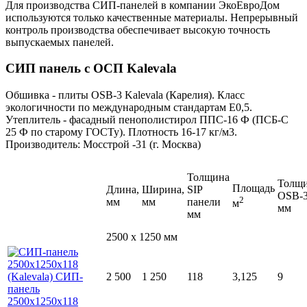
Для производства СИП-панелей в компании ЭкоЕвроДом
используются только качественные материалы. Непрерывный
контроль производства обеспечивает высокую точность
выпускаемых панелей.
СИП панель с ОСП Kalevala
Обшивка - плиты ОSB-3 Kalevala (Карелия). Класс
экологичности по международным стандартам Е0,5.
Утеплитель - фасадный пенополистирол ППС-16 Ф (ПСБ-С
25 Ф по старому ГОСТу). Плотность 16-17 кг/м3.
Производитель: Мосстрой -31 (г. Москва)
Толщина
Толщ
Площадь
Длина,
Ширина,
SIP
OSB-
2
мм
мм
панели
м
мм
мм
2500 x 1250 мм
2 500
1 250
118
3,125
9