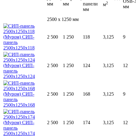
OSB-
2
мм
мм
панели
м
мм
мм
2500 x 1250 мм
2 500
1 250
118
3,125
9
2 500
1 250
124
3,125
12
2 500
1 250
168
3,125
9
2 500
1 250
174
3,125
12