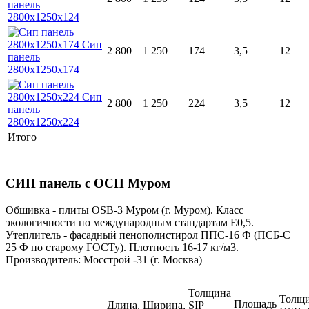
2 800
1 250
174
3,5
12
2 800
1 250
224
3,5
12
Итого
СИП панель с ОСП Муром
Обшивка - плиты ОSB-3 Муром (г. Муром). Класс
экологичности по международным стандартам Е0,5.
Утеплитель - фасадный пенополистирол ППС-16 Ф (ПСБ-С
25 Ф по старому ГОСТу). Плотность 16-17 кг/м3.
Производитель: Мосстрой -31 (г. Москва)
Толщина
Толщ
Площадь
Длина,
Ширина,
SIP