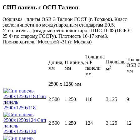
СИП панель с ОСП Талион
Обшивка - плиты ОSB-3 Талион ГОСТ (г. Торжок). Класс
экологичности по международным стандартам Е0,5.
Утеплитель - фасадный пенополистирол ППС-16 Ф (ПСБ-С
25 Ф по старому ГОСТу). Плотность 16-17 кг/м3.
Производитель: Мосстрой -31 (г. Москва)
Толщина
Толщ
Площадь
Длина,
Ширина,
SIP
OSB-
2
мм
мм
панели
м
мм
мм
2500 x 1250 мм
2 500
1 250
118
3,125
9
2 500
1 250
124
3,125
12