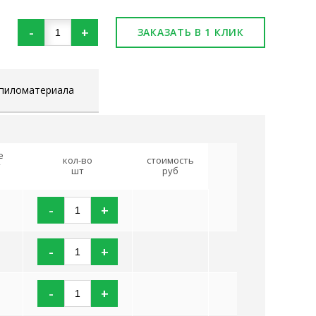
-
+
ЗАКАЗАТЬ В 1 КЛИК
 пиломатериала
е
кол-во
стоимость
т
шт
руб
-
+
-
+
-
+