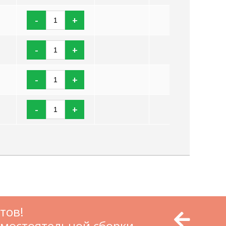
-
+
-
+
-
+
-
+
тов!
амостоятельной сборки