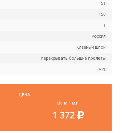
51
150
1
Россия
Клееный шпон
перекрывать большие пролеты
м.п.
ЦЕНА
Цена 1 м.п.
1 372