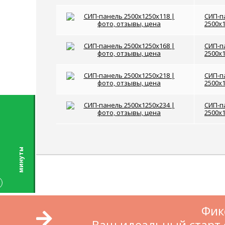
СИП-п
2500x
СИП-п
2500x
СИП-п
2500x
СИП-п
2500x
ы
Фик
Ваш идеальный старт 