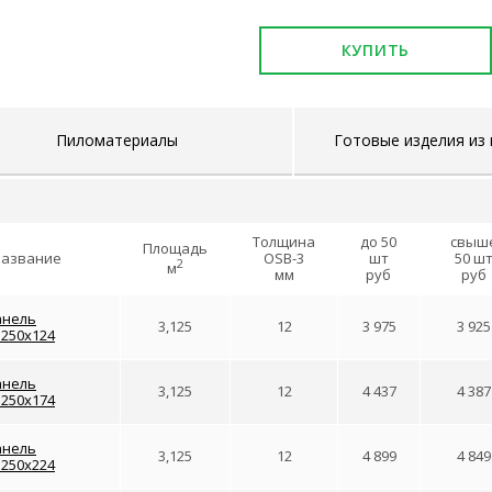
КУПИТЬ
Пиломатериалы
Готовые изделия из
Толщина
до 50
свыш
Площадь
азвание
OSB-3
шт
50 ш
2
м
мм
руб
руб
анель
3,125
12
3 975
3 925
1250x124
анель
3,125
12
4 437
4 387
1250x174
анель
3,125
12
4 899
4 849
1250x224