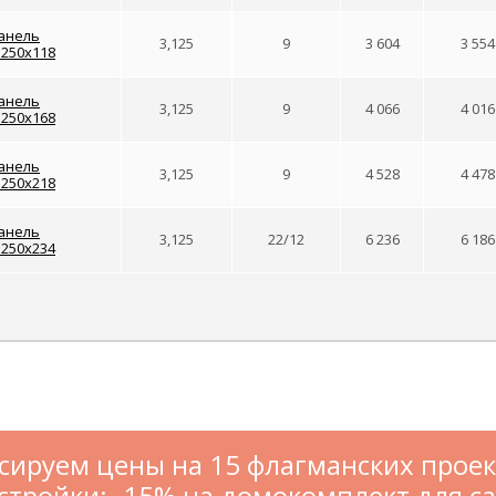
анель
3,125
9
3 604
3 554
1250x118
анель
3,125
9
4 066
4 016
1250x168
анель
3,125
9
4 528
4 478
1250x218
анель
3,125
22/12
6 236
6 186
1250x234
сируем цены на 15 флагманских проек
стройки: -15% на домокомплект для с