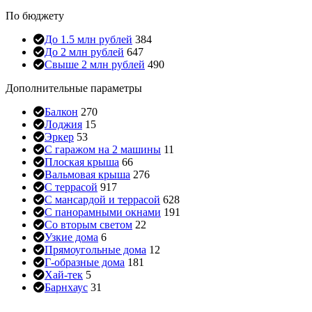
По бюджету
До 1.5 млн рублей
384
До 2 млн рублей
647
Свыше 2 млн рублей
490
Дополнительные параметры
Балкон
270
Лоджия
15
Эркер
53
С гаражом на 2 машины
11
Плоская крыша
66
Вальмовая крыша
276
С террасой
917
С мансардой и террасой
628
С панорамными окнами
191
Со вторым светом
22
Узкие дома
6
Прямоугольные дома
12
Г-образные дома
181
Хай-тек
5
Барнхаус
31