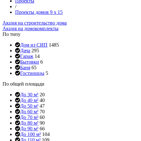
Проекты
/
Проекты домов 9 x 15
Акция на строительство дома
Акция на домокомплекты
По типу
Дом из СИП
1485
Дача
295
Гараж
14
Бытовки
6
Баня
65
Гостиницы
5
По общей площади
До 30 м²
20
До 40 м²
40
До 50 м²
47
До 60 м²
70
До 70 м²
60
До 80 м²
90
До 90 м²
66
До 100 м²
104
До 110 м²
109