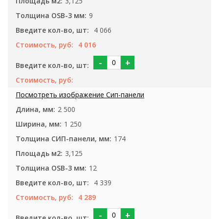
3,125
9
4 066
4 016
-
+
2 500
1 250
174
3,125
12
4 339
4 289
-
+