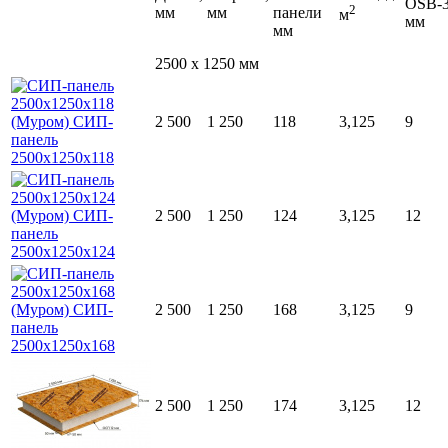
OSB-
2
мм
мм
панели
м
мм
мм
2500 x 1250 мм
2 500
1 250
118
3,125
9
2 500
1 250
124
3,125
12
2 500
1 250
168
3,125
9
2 500
1 250
174
3,125
12