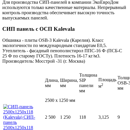
Для производства СИП-панелей в компании ЭкоЕвроДом
используются только качественные материалы. Непрерывный
контроль производства обеспечивает высокую точность
выпускаемых панелей.
СИП панель с ОСП Kalevala
Обшивка - плиты ОSB-3 Kalevala (Карелия). Класс
экологичности по международным стандартам Е0,5.
Утеплитель - фасадный пенополистирол ППС-16 Ф (ПСБ-С
25 Ф по старому ГОСТу). Плотность 16-17 кг/м3.
Производитель: Мосстрой -31 (г. Москва)
Толщина
Толщ
Площадь
Длина,
Ширина,
SIP
OSB-
2
мм
мм
панели
м
мм
мм
2500 x 1250 мм
2 500
1 250
118
3,125
9