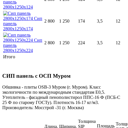
2 800
1 250
174
3,5
12
2 800
1 250
224
3,5
12
Итого
СИП панель с ОСП Муром
Обшивка - плиты ОSB-3 Муром (г. Муром). Класс
экологичности по международным стандартам Е0,5.
Утеплитель - фасадный пенополистирол ППС-16 Ф (ПСБ-С
25 Ф по старому ГОСТу). Плотность 16-17 кг/м3.
Производитель: Мосстрой -31 (г. Москва)
Толщина
Толщ
Площадь
Длина,
Ширина,
SIP