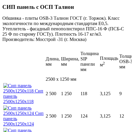
СИП панель с ОСП Талион
Обшивка - плиты ОSB-3 Талион ГОСТ (г. Торжок). Класс
экологичности по международным стандартам Е0,5.
Утеплитель - фасадный пенополистирол ППС-16 Ф (ПСБ-С
25 Ф по старому ГОСТу). Плотность 16-17 кг/м3.
Производитель: Мосстрой -31 (г. Москва)
Толщина
Толщ
Площадь
Длина,
Ширина,
SIP
OSB-
2
мм
мм
панели
м
мм
мм
2500 x 1250 мм
2 500
1 250
118
3,125
9
2 500
1 250
124
3,125
12