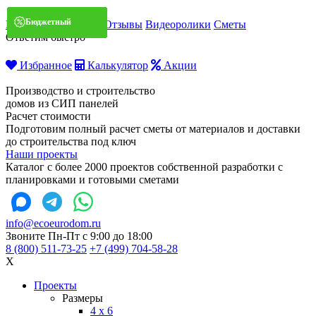
Бюджетный
Бюджетный
Бюджетный
Бюджетный
Бюджетный
Бюджетный
Бюджетный
Бюджетный
Хит сезона
Хит сезона
Бюджетный
Бюджетный
Мобильная бригада
Отзывы
Видеоролики
Сметы
Ответим быстро
Избранное
Калькулятор
Акции
Производство и строительство
домов из СИП панелей
Расчет стоимости
Подготовим полный расчет сметы от материалов и доставки
до строительства под ключ
Наши проекты
Каталог с более 2000 проектов собственной разработки с
планировками и готовыми сметами
info@ecoeurodom.ru
Звоните Пн-Пт с 9:00 до 18:00
8 (800) 511-73-25
+7 (499) 704-58-28
X
Проекты
Размеры
4 x 6