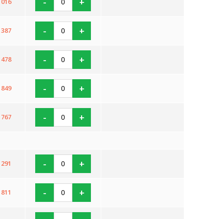
-
+
 016
-
+
 387
-
+
 478
-
+
 849
-
+
 767
-
+
 291
-
+
 811