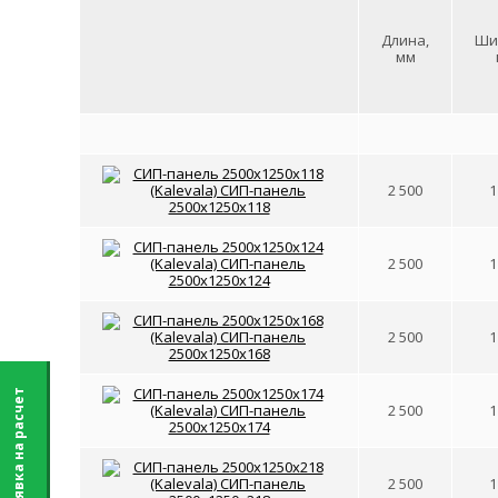
Длина,
Ши
мм
2 500
1
2 500
1
2 500
1
Заявка на расчет
2 500
1
2 500
1