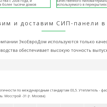
ства с 2008 года, и
качественного пиломатериала
а более тысячи домов
используемого в перекрытиях
вим и доставим СИП-панели в
компании ЭкоЕвроДом используются только кач
водства обеспечивает высокую точность выпус
ологичности по международным стандартам Е0,5. Утеплитель - ф
ь: Мосстрой -31 (г. Москва)