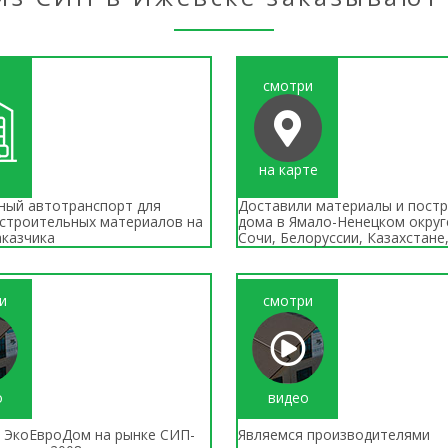
смотри
на карте
ный автотранспорт для
Доставили материалы и пост
 строительных материалов на
дома в Ямало-Ненецком округ
аказчика
Сочи, Белоруссии, Казахстане
и
смотри
о
видео
 ЭкоЕвроДом на рынке СИП-
Являемся производителями