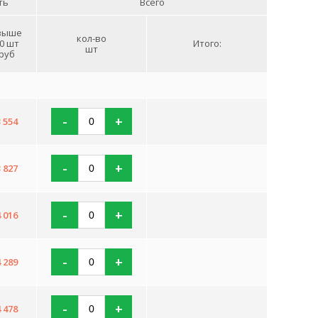
ть
Всего
выше
кол-во
0 шт
Итого:
шт
руб
-
+
3 554
-
+
3 827
-
+
4 016
-
+
4 289
-
+
4 478