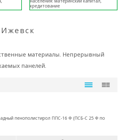
,
населения: материнский капитал,
кредитование
 Ижевск
ественные материалы. Непрерывный
каемых панелей.
асадный пенополистирол ППС-16 Ф (ПСБ-С 25 Ф по