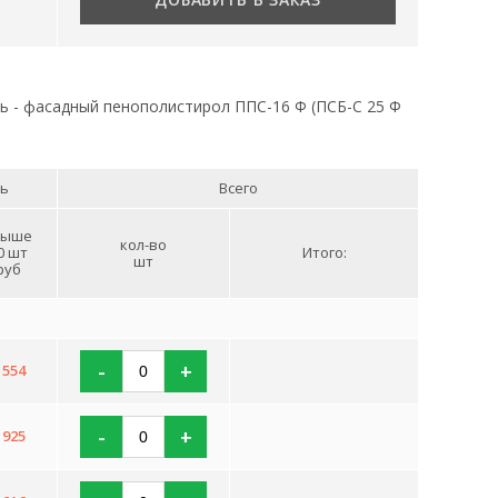
ль - фасадный пенополистирол ППС-16 Ф (ПСБ-С 25 Ф
ь
Всего
выше
кол-во
0 шт
Итого:
шт
руб
-
+
 554
-
+
 925