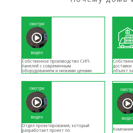
смотри
видео
Собственное производство СИП-
Собствен
панелей с современным
доставки
оборудованием и низкими ценами
объект з
смотри
смотр
видео
виде
Отдел проектирования, который
Компания
разработает проект по