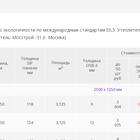
сс экологичности по международным стандартам Е0,5. Утеплите
тель: Мосстрой -31 (г. Москва)
Стоимост
Толщина
Толщина
Площадь
ина,
SIP
до
OSB-3
с
2
м
панели
м
50
мм
5
мм
шт
руб
2500 x 1250 мм
3
250
118
3,125
9
3
604
3
250
124
3,125
12
3
975
4