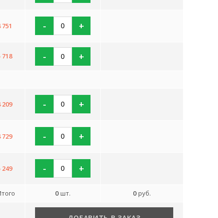
-
+
4 751
-
+
5 718
-
+
4 209
-
+
4 729
-
+
5 249
Итого
0
шт.
0
руб.
ДОБАВИТЬ В ЗАКАЗ