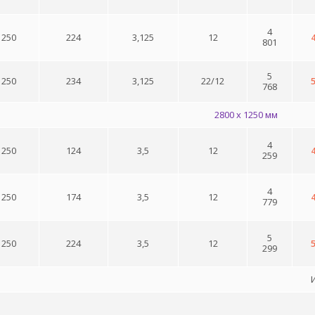
4
 250
224
3,125
12
801
5
 250
234
3,125
22/12
768
2800 x 1250 мм
4
 250
124
3,5
12
259
4
 250
174
3,5
12
779
5
 250
224
3,5
12
299