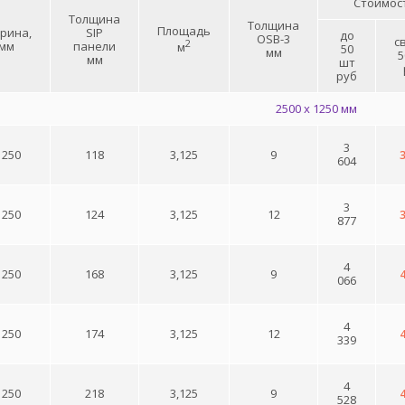
Стоимос
Толщина
Толщина
Площадь
рина,
SIP
до
OSB-3
с
2
мм
панели
м
50
мм
5
мм
шт
руб
2500 x 1250 мм
3
 250
118
3,125
9
604
3
 250
124
3,125
12
877
4
 250
168
3,125
9
066
4
 250
174
3,125
12
339
4
 250
218
3,125
9
528