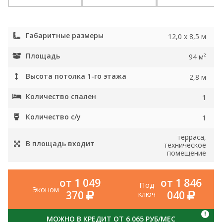
Габаритные размеры
12,0 х 8,5 м
Площадь
94 м²
Высота потолка 1-го этажа
2,8 м
Количество спален
1
Количество с/у
1
терраса,
В площадь входит
техническое
помещение
от 1 049
от 1 846
Под
Эконом
370
040
ключ
!
МОЖНО В КРЕДИТ ОТ 6 065 РУБ/МЕС