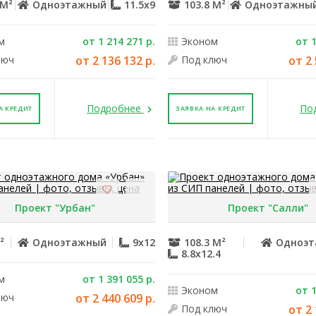
 М²
Одноэтажный
11.5x9
103.8 М²
Одноэтажны
м
от 1 214 271 р.
Эконом
от 1
люч
от 2 136 132 р.
Под ключ
от 2 
Подробнее
По
А КРЕДИТ
ЗАЯВКА НА КРЕДИТ
Проект "Урбан"
Проект "Салли"
²
Одноэтажный
9x12
108.3 М²
Одноэ
8.8x12.4
м
от 1 391 055 р.
Эконом
от 1
люч
от 2 440 609 р.
Под ключ
от 2 