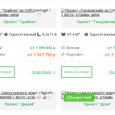
Проект "Трайген"
Проект "Талдомски
М²
Одноэтажный
9.2x11.8
97.4 М²
Одноэтажны
м
от 1 095 842 р.
Эконом
от 1
люч
от 1 927 793 р.
Под ключ
от 2 
Подробнее
По
А КРЕДИТ
ЗАЯВКА НА КРЕДИТ
Бюджетный
Проект "Дюрей"
Проект "Дели"