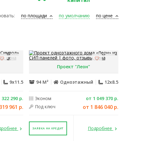
капитал
овать:
по площади
по умолчанию
по цене
Проект "Леон"
й
9x11.5
94 М²
Одноэтажный
12x8.5
 322 290 р.
Эконом
от 1 049 370 р.
319 961 р.
Под ключ
от 1 846 040 р.
дробнее
Подробнее
ЗАЯВКА НА КРЕДИТ