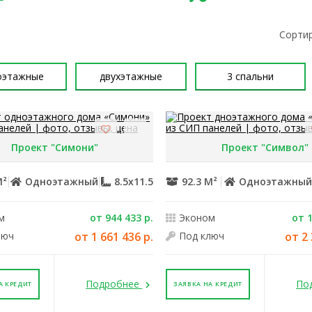
Сортир
оэтажные
двухэтажные
3 спальни
Проект "Симони"
Проект "Символ"
М²
Одноэтажный
8.5x11.5
92.3 М²
Одноэтажны
м
от 944 433 р.
Эконом
от 1
люч
от 1 661 436 р.
Под ключ
от 2 
Подробнее
По
А КРЕДИТ
ЗАЯВКА НА КРЕДИТ