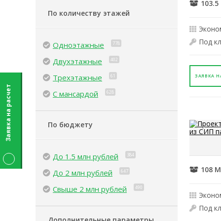
103.5
По количеству этажей
Эконо
Под к
Одноэтажные
778
Двухэтажные
402
Трехэтажные
61
ЗАЯВКА Н
Заявка на расчет
С мансардой
628
По бюджету
До 1.5 млн рублей
384
108 М
До 2 млн рублей
647
Свыше 2 млн рублей
490
Эконо
Под к
Дополнительные параметры