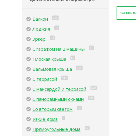
ЗАЯВКА Н
Балкон
270
Лоджия
15
Эркер
53
С гаражом на 2 машины
11
Плоская крыша
66
Вальмовая крыша
276
С террасой
917
С мансардой и террасой
628
С панорамными окнами
191
Со вторым светом
22
Узкие дома
6
Прямоугольные дома
12