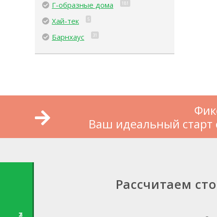
Г-образные дома
181
Хай-тек
5
Барнхаус
31
Фик
Ваш идеальный старт 
Рассчитаем ст