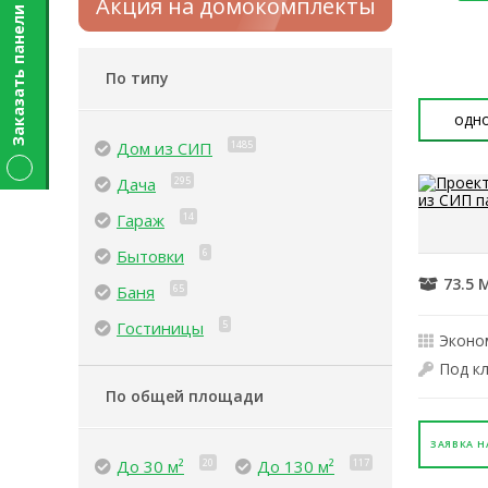
Акция на домокомплекты
Заказать панели
По типу
одн
Дом из СИП
1485
Дача
295
Гараж
14
Бытовки
6
73.5 
Баня
65
Гостиницы
5
Эконо
Под к
По общей площади
ЗАЯВКА Н
До 30 м²
20
До 130 м²
117