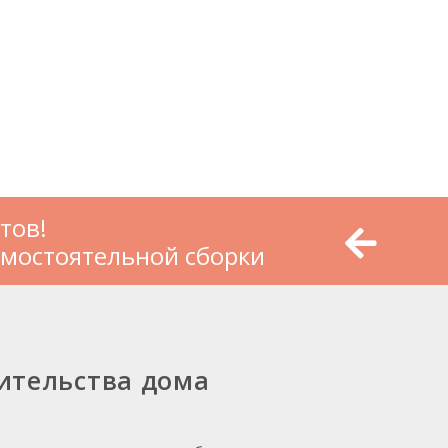
тов!
амостоятельной сборки
ительства дома