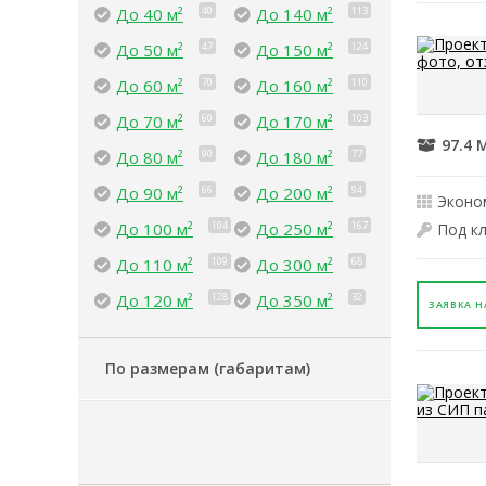
До 40 м²
40
До 140 м²
113
До 50 м²
47
До 150 м²
124
До 60 м²
70
До 160 м²
110
До 70 м²
60
До 170 м²
103
97.4 
До 80 м²
90
До 180 м²
77
До 90 м²
66
До 200 м²
94
Эконо
До 100 м²
104
До 250 м²
167
Под к
До 110 м²
109
До 300 м²
68
До 120 м²
128
До 350 м²
32
ЗАЯВКА Н
По размерам (габаритам)