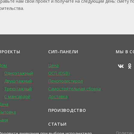
равьте нам свой проект и получите на следующий день: смету п
оительства.
ПРОЕКТЫ
СИП-ПАНЕЛИ
МЫ В С
Дом
Цена
Одноэтажный
ОСП (OSB)
Двухэтажный
Пенополистирол
Трехэтажный
Самостоятельная сборка
С мансардой
Доставка
Дача
ПРОИЗВОДСТВО
Бытовка
Баня
СТАТЬИ
Политик
Проявите внимание при выборе исполнителя.