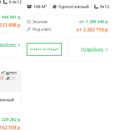
й
9.4x12
108 М²
Одноэтажный
9x12
 444 061 р.
Эконом
от 1 289 340 р.
533 608 р.
Под ключ
от 2 262 150 р.
дробнее
Подробнее
ЗАЯВКА НА КРЕДИТ
тажный
 229 262 р.
162 504 р.