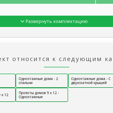
Развернуть комплектацию
ти дома
под ключ»
ект относится к следующим к
ток
Одноэтажные дома - 2
Одноэтажные дома - С
спальни
двухскатной крышей
Проекты домов 9 x 12 -
го этажа
 x 12
Брус 
Одноэтажные
об