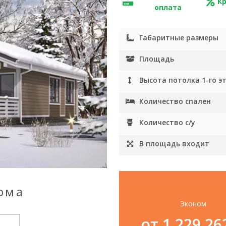
К
оплата
Габаритные размеры
Площадь
Высота потолка 1-го э
Количество спален
Количество с/у
В площадь входит
ома
Эконом
от 1 229 2