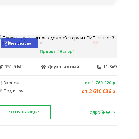
✔
✔
✔
✔
Хит сезона
✖
✔
Проект "Эстер"
Эконом
Под ключ
151.5 М²
Двухэтажный
11.8x9
✔
✔
Эконом
от 1 760 220 р.
Под ключ
от 2 610 036 р.
✔
✔
✔
✔
Подробнее
ЗАЯВКА НА КРЕДИТ
Эконом
Под ключ
✔
✔