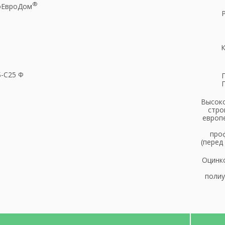
®
оЕвроДом
К
-С25 Ф
Высоко
стро
европ
проф
(перед
Оцинк
полиу