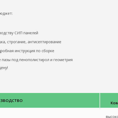
бюджет:
водству СИП панелей
ка, строгание, антисептирование
робная инструкция по сборке
 пазы под пенополистирол и геометрия
ену!
ИЗВОДСТВО
Ком
высок