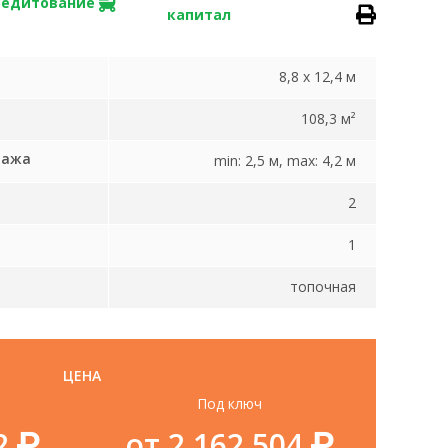
редитование
капитал
8,8 x 12,4 м
108,3 м²
тажа
min: 2,5 м, max: 4,2 м
2
1
топочная
ЦЕНА
Под ключ
62
от 2 162 504