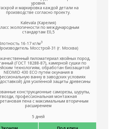
уровня.
Раскрой и маркировка каждой детали на
производстве согласно проекту.
Kalevala (Карелия)
ласс экологичности по международным
стандартам Е0,5
3
Плотность 16-17 кг/м
Производитель Мосстрой-31 (г. Москва)
качественный пиломатериал хвойных пород,
ганный (ГОСТ 18288-87), камерной сушки по
ейским технологиям, обработан биозащитой
NEOMID 430 ЕСО путем окунания в
ессиональную ванну в заводских условиях
 доставкой) для усиленной защиты древесины
ованные конструкционные саморезы, шурупы,
гвозди, профессиональная монтажная
ретановая пена с максимальным вторичным
расширением
5 дней
Эконом
Под ключ