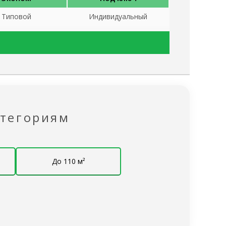
Типовой
Индивидуальный
✔
✔
✔
✔
Эконом
Под ключ
✖
✔
атегориям
✖
✔
Эконом
Под ключ
До 110 м²
200х200 мм
200х200 мм
обвязки 200 на 200 естественной влажности,
работанный биозащитой NEOMID 430 ЕСО
Эконом
Под ключ