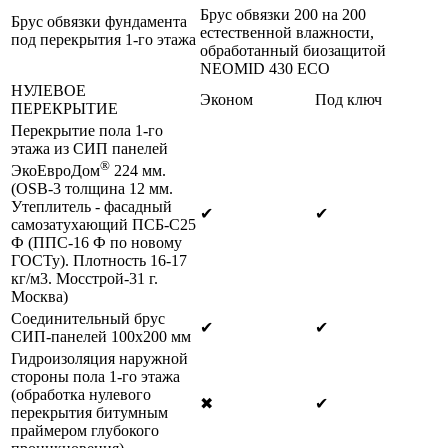
Брус обвязки 200 на 200
Брус обвязки фундамента
естественной влажности,
под перекрытия 1-го этажа
обработанный биозащитой
NEOMID 430 ЕСО
НУЛЕВОЕ
Эконом
Под ключ
ПЕРЕКРЫТИЕ
Перекрытие пола 1-го
этажа из СИП панелей
®
ЭкоЕвроДом
224 мм.
(OSB-3 толщина 12 мм.
Утеплитель - фасадный
✔
✔
самозатухающий ПСБ-С25
Ф (ППС-16 Ф по новому
ГОСТу). Плотность 16-17
кг/м3. Мосстрой-31 г.
Москва)
Соединительный брус
✔
✔
СИП-панелей 100х200 мм
Гидроизоляция наружной
стороны пола 1-го этажа
(обработка нулевого
✖
✔
перекрытия битумным
праймером глубокого