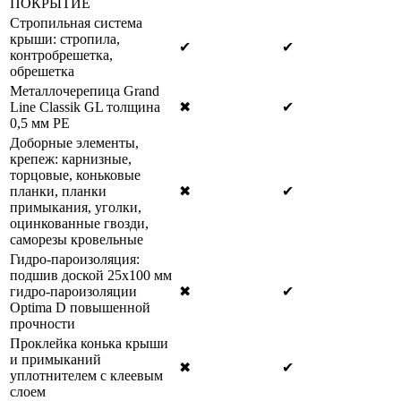
ПОКРЫТИЕ
Стропильная система
крыши: стропила,
✔
✔
контробрешетка,
обрешетка
Металлочерепица Grand
Line Classik GL толщина
✖
✔
0,5 мм РЕ
Доборные элементы,
крепеж: карнизные,
торцовые, коньковые
планки, планки
✖
✔
примыкания, уголки,
оцинкованные гвозди,
саморезы кровельные
Гидро-пароизоляция:
подшив доской 25х100 мм
гидро-пароизоляции
✖
✔
Optima D повышенной
прочности
Проклейка конька крыши
и примыканий
✖
✔
уплотнителем с клеевым
слоем