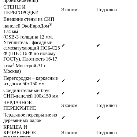
проникновения)
СТЕНЫ И
Эконом
Под ключ
ПЕРЕГОРОДКИ
Внешние стены из СИП
®
панелей ЭкоЕвроДом
174 мм
(OSB-3 толщина 12 мм.
Утеплитель - фасадный
✔
✔
самозатухающий ПСБ-С25
Ф (ППС-16 Ф по новому
ГОСТу). Плотность 16-17
3
кг/м
Мосстрой-31 г.
Москва)
Перегородки – каркасные
✔
✔
из доски 50х150 мм
Соединительный брус
✔
✔
СИП-панелей 100х150 мм
ЧЕРДАЧНОЕ
Эконом
Под ключ
ПЕРЕКРЫТИЕ
Чердачное перекрытие из
✔
✔
деревянных балок
КРЫША И
КРОВЕЛЬНОЕ
Эконом
Под ключ