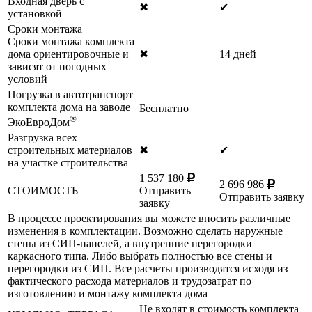
Входная дверь с
✖
✔
установкой
Сроки монтажа
Сроки монтажа комплекта
дома ориентировочные и
✖
14 дней
зависят от погодных
условий
Погрузка в автотранспорт
комплекта дома на заводе
Бесплатно
®
ЭкоЕвроДом
Разгрузка всех
строительных материалов
✖
✔
на участке строительства
1 537 180
2 696 986
СТОИМОСТЬ
Отправить
Отправить заявку
заявку
В процессе проектирования вы можете вносить различные
изменения в комплектации. Возможно сделать наружные
стены из СИП-панелей, а внутренние перегородки
каркасного типа. Либо выбрать полностью все стены и
перегородки из СИП. Все расчеты производятся исходя из
фактического расхода материалов и трудозатрат по
изготовлению и монтажу комплекта дома
Не входят в стоимость комплекта