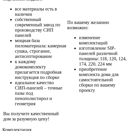
все материалы есть в
наличии
собственный
По вашему желанию
современный завод по
возможно:
производству СИП
панелей
изменение
мощная база
комплектаций
пиломатериала: камерная
изготовление SIP-
сушка, строгание,
панелей различной
антисептирование
толщины: 118, 120, 124,
к каждому
174, 220, 224 мм
домокомплекту
приобретение
прилагается подробная
комплекта дома для
инструкция по сборке
самостоятельной
идеальное качество
сборки по вашему
СИП-панелей – точные
проекту
пазы под
пенополистирол и
геометрия
Вы получите качественный
дом за разумную цену!
Комплектация