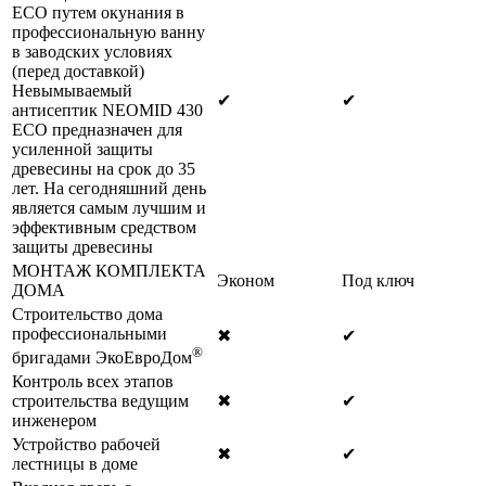
ECO путем окунания в
профессиональную ванну
в заводских условиях
(перед доставкой)
Невымываемый
✔
✔
антисептик NEOMID 430
ECO предназначен для
усиленной защиты
древесины на срок до 35
лет. На сегодняшний день
является самым лучшим и
эффективным средством
защиты древесины
МОНТАЖ КОМПЛЕКТА
Эконом
Под ключ
ДОМА
Строительство дома
профессиональными
✖
✔
®
бригадами ЭкоЕвроДом
Контроль всех этапов
строительства ведущим
✖
✔
инженером
Устройство рабочей
✖
✔
лестницы в доме