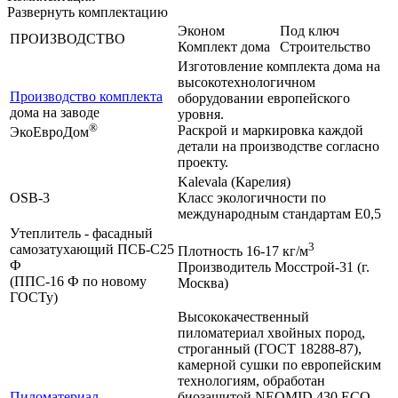
Развернуть комплектацию
Эконом
Под ключ
ПРОИЗВОДСТВО
Комплект дома
Строительство
Изготовление комплекта дома на
высокотехнологичном
Производство комплекта
оборудовании европейского
дома на заводе
уровня.
®
Раскрой и маркировка каждой
ЭкоЕвроДом
детали на производстве согласно
проекту.
Kalevala (Карелия)
OSB-3
Класс экологичности по
международным стандартам Е0,5
Утеплитель - фасадный
3
самозатухающий ПСБ-С25
Плотность 16-17 кг/м
Ф
Производитель Мосстрой-31 (г.
(ППС-16 Ф по новому
Москва)
ГОСТу)
Высококачественный
пиломатериал хвойных пород,
строганный (ГОСТ 18288-87),
камерной сушки по европейским
технологиям, обработан
Пиломатериал
биозащитой NEOMID 430 ЕСО