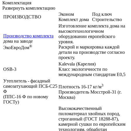
Комплектация
Развернуть комплектацию
Эконом
Под ключ
ПРОИЗВОДСТВО
Комплект дома
Строительство
Изготовление комплекта дома на
высокотехнологичном
Производство комплекта
оборудовании европейского
дома на заводе
уровня.
®
Раскрой и маркировка каждой
ЭкоЕвроДом
детали на производстве согласно
проекту.
Kalevala (Карелия)
OSB-3
Класс экологичности по
международным стандартам Е0,5
Утеплитель - фасадный
3
самозатухающий ПСБ-С25
Плотность 16-17 кг/м
Ф
Производитель Мосстрой-31 (г.
(ППС-16 Ф по новому
Москва)
ГОСТу)
Высококачественный
пиломатериал хвойных пород,
строганный (ГОСТ 18288-87),
камерной сушки по европейским
технологиям, обработан