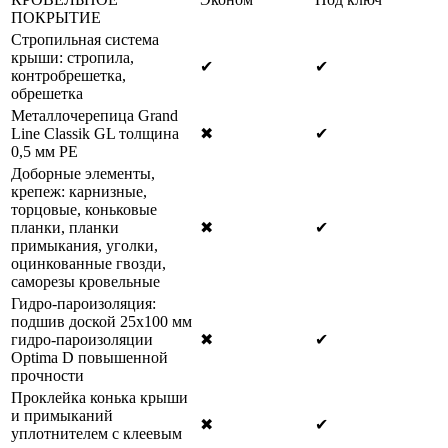
ПОКРЫТИЕ
Стропильная система
крыши: стропила,
✔
✔
контробрешетка,
обрешетка
Металлочерепица Grand
Line Classik GL толщина
✖
✔
0,5 мм РЕ
Доборные элементы,
крепеж: карнизные,
торцовые, коньковые
планки, планки
✖
✔
примыкания, уголки,
оцинкованные гвозди,
саморезы кровельные
Гидро-пароизоляция:
подшив доской 25х100 мм
гидро-пароизоляции
✖
✔
Optima D повышенной
прочности
Проклейка конька крыши
и примыканий
✖
✔
уплотнителем с клеевым