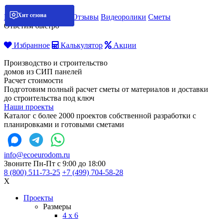
Хит сезона
Хит сезона
Хит сезона
Хит сезона
Мобильная бригада
Отзывы
Видеоролики
Сметы
Ответим быстро
Избранное
Калькулятор
Акции
Производство и строительство
домов из СИП панелей
Расчет стоимости
Подготовим полный расчет сметы от материалов и доставки
до строительства под ключ
Наши проекты
Каталог с более 2000 проектов собственной разработки с
планировками и готовыми сметами
info@ecoeurodom.ru
Звоните Пн-Пт с 9:00 до 18:00
8 (800) 511-73-25
+7 (499) 704-58-28
X
Проекты
Размеры
4 x 6