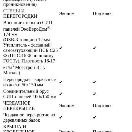
проникновения)
СТЕНЫ И
Эконом
Под ключ
ПЕРЕГОРОДКИ
Внешние стены из СИП
®
панелей ЭкоЕвроДом
174 мм
(OSB-3 толщина 12 мм.
Утеплитель - фасадный
✔
✔
самозатухающий ПСБ-С25
Ф (ППС-16 Ф по новому
ГОСТу). Плотность 16-17
3
кг/м
Мосстрой-31 г.
Москва)
Перегородки – каркасные
✔
✔
из доски 50х150 мм
Соединительный брус
✔
✔
СИП-панелей 100х150 мм
ЧЕРДАЧНОЕ
Эконом
Под ключ
ПЕРЕКРЫТИЕ
Чердачное перекрытие из
✔
✔
деревянных балок
КРЫША И
КРОВЕЛЬНОЕ
Эконом
Под ключ