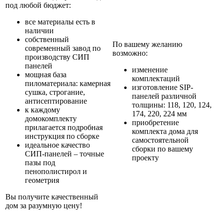
под любой бюджет:
все материалы есть в
наличии
собственный
По вашему желанию
современный завод по
возможно:
производству СИП
панелей
изменение
мощная база
комплектаций
пиломатериала: камерная
изготовление SIP-
сушка, строгание,
панелей различной
антисептирование
толщины: 118, 120, 124,
к каждому
174, 220, 224 мм
домокомплекту
приобретение
прилагается подробная
комплекта дома для
инструкция по сборке
самостоятельной
идеальное качество
сборки по вашему
СИП-панелей – точные
проекту
пазы под
пенополистирол и
геометрия
Вы получите качественный
дом за разумную цену!