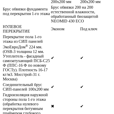
200х200 мм
200х200 мм
Брус обвязки 200 на 200
Брус обвязки фундамента
естественной влажности,
под перекрытия 1-го этажа
обработанный биозащитой
NEOMID 430 ЕСО
НУЛЕВОЕ
Эконом
Под ключ
ПЕРЕКРЫТИЕ
Перекрытие пола 1-го
этажа из СИП панелей
®
ЭкоЕвроДом
224 мм.
(OSB-3 толщина 12 мм.
Утеплитель - фасадный
✔
✔
самозатухающий ПСБ-С25
Ф (ППС-16 Ф по новому
ГОСТу). Плотность 16-17
кг/м3. Мосстрой-31 г.
Москва)
Соединительный брус
✔
✔
СИП-панелей 100х200 мм
Гидроизоляция наружной
стороны пола 1-го этажа
(обработка нулевого
✖
✔
перекрытия битумным
праймером глубокого