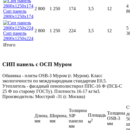
4
2 800
1 250
174
3,5
12
8
5
2 800
1 250
224
3,5
12
3
Итого
СИП панель с ОСП Муром
Обшивка - плиты ОSB-3 Муром (г. Муром). Класс
экологичности по международным стандартам Е0,5.
Утеплитель - фасадный пенополистирол ППС-16 Ф (ПСБ-С
25 Ф по старому ГОСТу). Плотность 16-17 кг/м3.
Производитель: Мосстрой -31 (г. Москва)
С
Толщина
Толщина
д
Площадь
Длина,
Ширина,
SIP
OSB-3
5
2
мм
мм
панели
м
мм
ш
мм
р