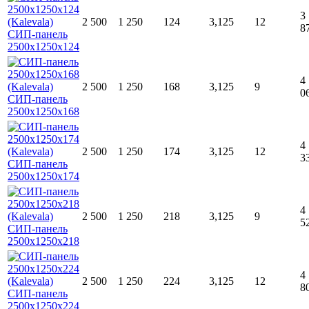
3
2 500
1 250
124
3,125
12
8
4
2 500
1 250
168
3,125
9
0
4
2 500
1 250
174
3,125
12
3
4
2 500
1 250
218
3,125
9
5
4
2 500
1 250
224
3,125
12
8