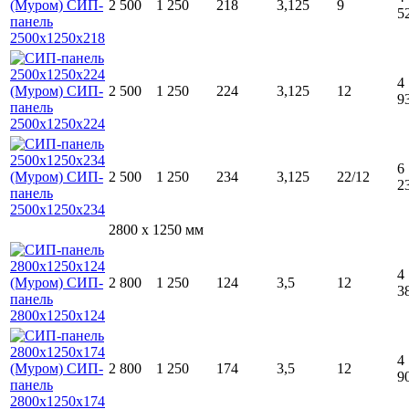
2 500
1 250
218
3,125
9
5
4
2 500
1 250
224
3,125
12
9
6
2 500
1 250
234
3,125
22/12
2
2800 x 1250 мм
4
2 800
1 250
124
3,5
12
3
4
2 800
1 250
174
3,5
12
9