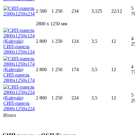
5
2 500
1 250
234
3,125
22/12
7
2800 x 1250 мм
4
2 800
1 250
124
3,5
12
2
4
2 800
1 250
174
3,5
12
7
5
2 800
1 250
224
3,5
12
2
Итого