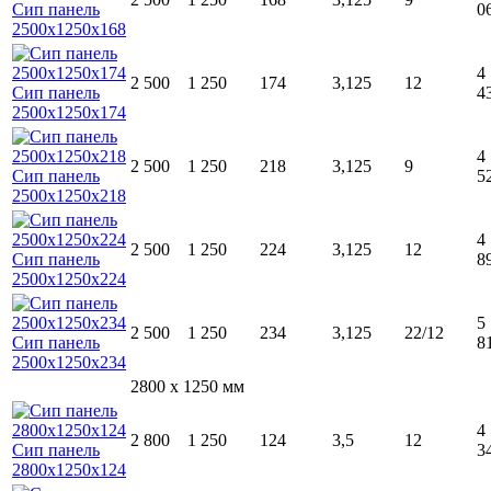
0
4
2 500
1 250
174
3,125
12
4
4
2 500
1 250
218
3,125
9
5
4
2 500
1 250
224
3,125
12
8
5
2 500
1 250
234
3,125
22/12
8
2800 x 1250 мм
4
2 800
1 250
124
3,5
12
3