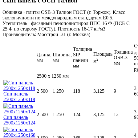
СИП панель с ОСП Талион
Обшивка - плиты ОSB-3 Талион ГОСТ (г. Торжок). Класс
экологичности по международным стандартам Е0,5.
Утеплитель - фасадный пенополистирол ППС-16 Ф (ПСБ-С
25 Ф по старому ГОСТу). Плотность 16-17 кг/м3.
Производитель: Мосстрой -31 (г. Москва)
С
Толщина
Толщина
д
Площадь
Длина,
Ширина,
SIP
OSB-3
5
2
мм
мм
панели
м
мм
ш
мм
р
2500 x 1250 мм
3
2 500
1 250
118
3,125
9
6
3
2 500
1 250
124
3,125
12
9
4
2 500
1 250
168
3,125
9