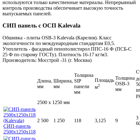
используются только качественные материалы. Непрерывный
контроль производства обеспечивает высокую точность
выпускаемых панелей.
СИП панель с ОСП Kalevala
Обшивка - плиты ОSB-3 Kalevala (Карелия). Класс
экологичности по международным стандартам Е0,5.
Утеплитель - фасадный пенополистирол ППС-16 Ф (ПСБ-С
25 Ф по старому ГОСТу). Плотность 16-17 кг/м3.
Производитель: Мосстрой -31 (г. Москва)
С
Толщина
Толщина
д
Площадь
Длина,
Ширина,
SIP
OSB-3
5
2
мм
мм
панели
м
мм
ш
мм
р
2500 x 1250 мм
3
2 500
1 250
118
3,125
9
6