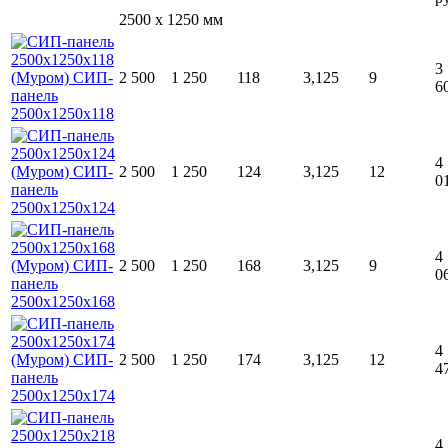
2500 x 1250 мм
3
2 500
1 250
118
3,125
9
6
4
2 500
1 250
124
3,125
12
0
4
2 500
1 250
168
3,125
9
0
4
2 500
1 250
174
3,125
12
4
4