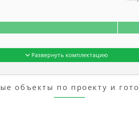
Развернуть комплектацию
ти дома
ые объекты по проекту и гот
под ключ»
ток