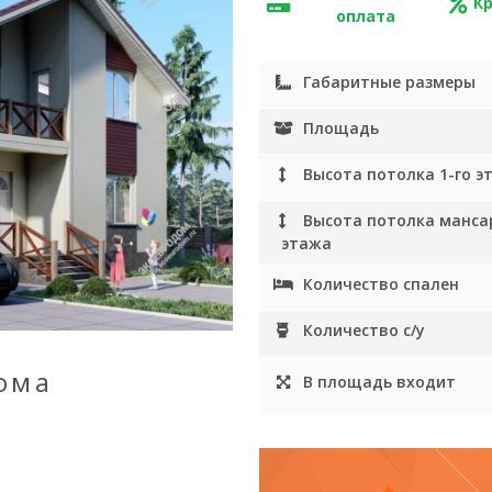
К
оплата
Габаритные размеры
Площадь
Высота потолка 1-го э
Высота потолка манса
этажа
Количество спален
Количество с/у
ома
В площадь входит