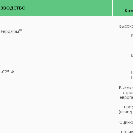
ИЗВОДСТВО
Ком
высок
®
оЕвроДом
К
-С25 Ф
Высоко
стро
европ
проф
(перед
Оцинк
полиу