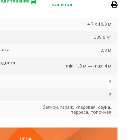
редитование
капитал
14,7 х 16,3 м
339,6 м²
тажа
2,8 м
рдного
min: 1,8 м — max: 4 м
4
2
балкон, гараж, кладовая, сауна,
терраса, топочная
ЦЕНА