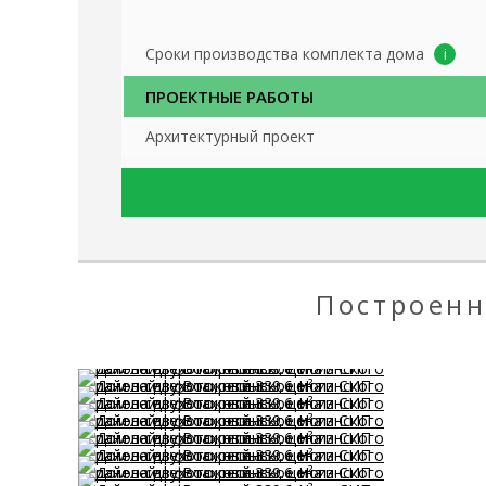
Сроки производства комплекта дома
ПРОЕКТНЫЕ РАБОТЫ
Архитектурный проект
Чертежи по сборке домокомплекта
3D-визуализация наружной и внутренней час
ФУНДАМЕНТ
Построенн
Механическое ввинчивание винтовых свай «
спецтехникой повышенной проходимости
Доставка материалов и спецтехники на учас
ОБВЯЗКА ФУНДАМЕНТА