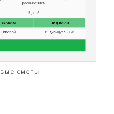
расширением
5 дней
Эконом
Под ключ
Типовой
Индивидуальный
✔
✔
✔
✔
Эконом
Под ключ
овые сметы
✖
✔
✖
✔
Эконом
Под ключ
200х200 мм
200х200 мм