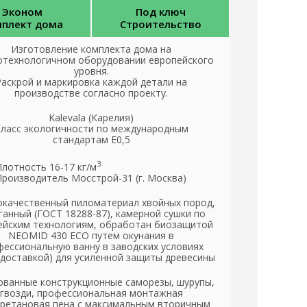
Эконом
Под ключ
плект дома
Строительство
Изготовление комплекта дома на
отехнологичном оборудовании европейского
уровня.
Раскрой и маркировка каждой детали на
производстве согласно проекту.
Kalevala (Карелия)
ласс экологичности по международным
стандартам Е0,5
3
Плотность 16-17 кг/м
Производитель Мосстрой-31 (г. Москва)
качественный пиломатериал хвойных пород,
ганный (ГОСТ 18288-87), камерной сушки по
ейским технологиям, обработан биозащитой
NEOMID 430 ЕСО путем окунания в
ессиональную ванну в заводских условиях
 доставкой) для усиленной защиты древесины
ованные конструкционные саморезы, шурупы,
гвозди, профессиональная монтажная
ретановая пена с максимальным вторичным