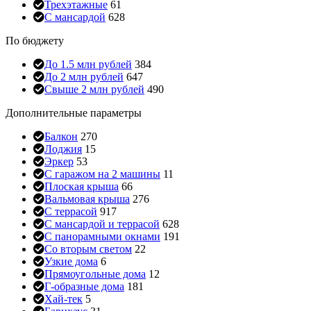
Трехэтажные
61
С мансардой
628
По бюджету
До 1.5 млн рублей
384
До 2 млн рублей
647
Свыше 2 млн рублей
490
Дополнительные параметры
Балкон
270
Лоджия
15
Эркер
53
С гаражом на 2 машины
11
Плоская крыша
66
Вальмовая крыша
276
С террасой
917
С мансардой и террасой
628
С панорамными окнами
191
Со вторым светом
22
Узкие дома
6
Прямоугольные дома
12
Г-образные дома
181
Хай-тек
5