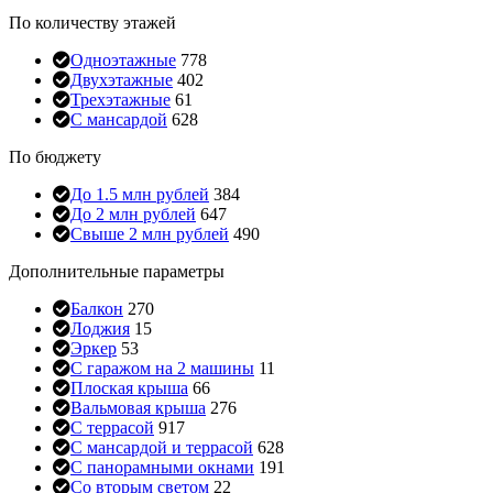
По количеству этажей
Одноэтажные
778
Двухэтажные
402
Трехэтажные
61
С мансардой
628
По бюджету
До 1.5 млн рублей
384
До 2 млн рублей
647
Свыше 2 млн рублей
490
Дополнительные параметры
Балкон
270
Лоджия
15
Эркер
53
С гаражом на 2 машины
11
Плоская крыша
66
Вальмовая крыша
276
С террасой
917
С мансардой и террасой
628
С панорамными окнами
191
Со вторым светом
22