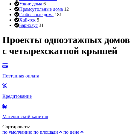
Узкие дома
6
Прямоугольные дома
12
Г-образные дома
181
Хай-тек
5
Барнхаус
31
Проекты одноэтажных домов
с четырехскатной крышей
Поэтапная оплата
Кредитование
Материнский капитал
Сортировать:
по умолчанию
по площади
по цене