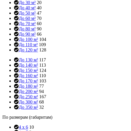
До 30 м²
20
До 40 м²
40
До 50 м²
47
До 60 м²
70
До 70 м²
60
До 80 м²
90
До 90 м²
66
До 100 м²
104
До 110 м²
109
До 120 м²
128
До 130 м²
117
До 140 м²
113
До 150 м²
124
До 160 м²
110
До 170 м²
103
До 180 м²
77
До 200 м²
94
До 250 м²
167
До 300 м²
68
До 350 м²
32
По размерам (габаритам)
4 x 6
10