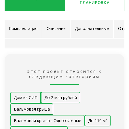
ПЛАНИРОВКУ
Комплектация
Описание
Дополнительные
Отде
проекта
услуги
ра
Этот проект относится к
следующим категориям
Дом из СИП
До 2 млн рублей
Вальмовая крыша
Вальмовая крыша - Одноэтажные
До 110 м²