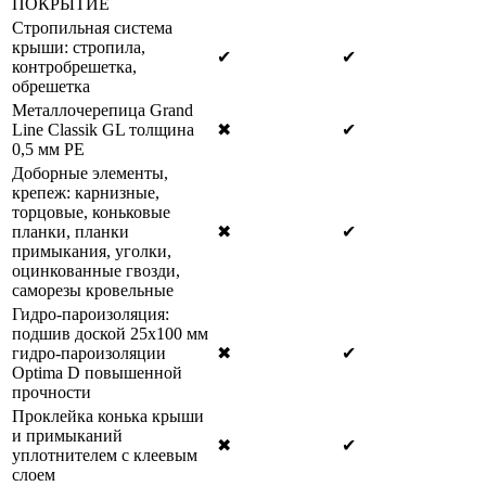
ПОКРЫТИЕ
Стропильная система
крыши: стропила,
✔
✔
контробрешетка,
обрешетка
Металлочерепица Grand
Line Classik GL толщина
✖
✔
0,5 мм РЕ
Доборные элементы,
крепеж: карнизные,
торцовые, коньковые
планки, планки
✖
✔
примыкания, уголки,
оцинкованные гвозди,
саморезы кровельные
Гидро-пароизоляция:
подшив доской 25х100 мм
гидро-пароизоляции
✖
✔
Optima D повышенной
прочности
Проклейка конька крыши
и примыканий
✖
✔
уплотнителем с клеевым
слоем