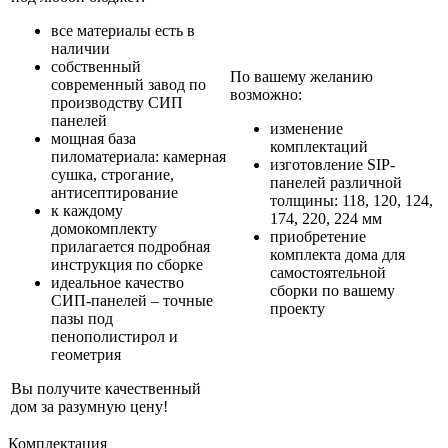
все материалы есть в
наличии
собственный
По вашему желанию
современный завод по
возможно:
производству СИП
панелей
изменение
мощная база
комплектаций
пиломатериала: камерная
изготовление SIP-
сушка, строгание,
панелей различной
антисептирование
толщины: 118, 120, 124,
к каждому
174, 220, 224 мм
домокомплекту
приобретение
прилагается подробная
комплекта дома для
инструкция по сборке
самостоятельной
идеальное качество
сборки по вашему
СИП-панелей – точные
проекту
пазы под
пенополистирол и
геометрия
Вы получите качественный
дом за разумную цену!
Комплектация