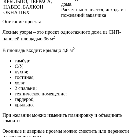
КРЫЛЬЦО, ТЕРРАСА,
дома.
НАВЕС, БАЛКОН,
Расчет выполняется, исходя из
ОКНА ПВХ
пожеланий заказчика
Описание проекта
Лесные узоры – это проект одноэтажного дома из СИП-
2
панелей площадью 96 м
2
В площадь входит: крыльцо 4,8 м
тамбур;
С/У;
кухня;
гостиная;
холл;
2 спальни;
техническое помещение;
гардероб;
крыльцо.
При желании можно изменить планировку и объединять
комнаты
Оконные и дверные проемы можно сместить или перенести
на соседние стены