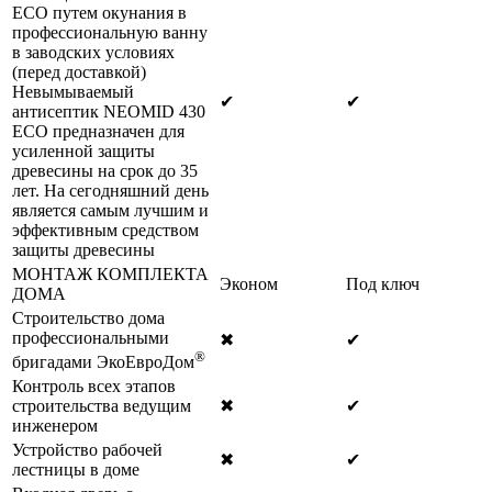
ECO путем окунания в
профессиональную ванну
в заводских условиях
(перед доставкой)
Невымываемый
✔
✔
антисептик NEOMID 430
ECO предназначен для
усиленной защиты
древесины на срок до 35
лет. На сегодняшний день
является самым лучшим и
эффективным средством
защиты древесины
МОНТАЖ КОМПЛЕКТА
Эконом
Под ключ
ДОМА
Строительство дома
профессиональными
✖
✔
®
бригадами ЭкоЕвроДом
Контроль всех этапов
строительства ведущим
✖
✔
инженером
Устройство рабочей
✖
✔
лестницы в доме