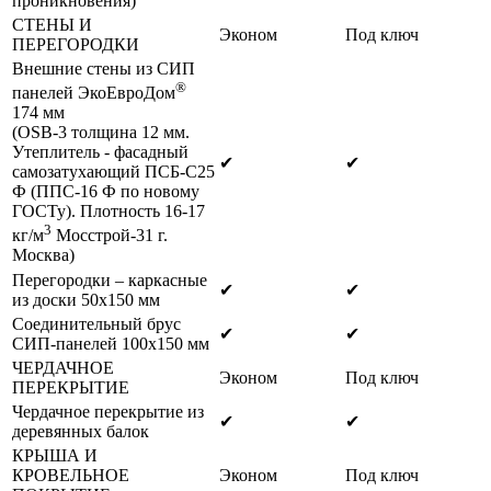
проникновения)
СТЕНЫ И
Эконом
Под ключ
ПЕРЕГОРОДКИ
Внешние стены из СИП
®
панелей ЭкоЕвроДом
174 мм
(OSB-3 толщина 12 мм.
Утеплитель - фасадный
✔
✔
самозатухающий ПСБ-С25
Ф (ППС-16 Ф по новому
ГОСТу). Плотность 16-17
3
кг/м
Мосстрой-31 г.
Москва)
Перегородки – каркасные
✔
✔
из доски 50х150 мм
Соединительный брус
✔
✔
СИП-панелей 100х150 мм
ЧЕРДАЧНОЕ
Эконом
Под ключ
ПЕРЕКРЫТИЕ
Чердачное перекрытие из
✔
✔
деревянных балок
КРЫША И
КРОВЕЛЬНОЕ
Эконом
Под ключ