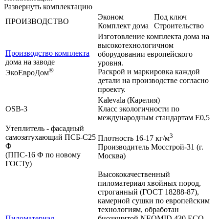
Развернуть комплектацию
Эконом
Под ключ
ПРОИЗВОДСТВО
Комплект дома
Строительство
Изготовление комплекта дома на
высокотехнологичном
Производство комплекта
оборудовании европейского
дома на заводе
уровня.
®
Раскрой и маркировка каждой
ЭкоЕвроДом
детали на производстве согласно
проекту.
Kalevala (Карелия)
OSB-3
Класс экологичности по
международным стандартам Е0,5
Утеплитель - фасадный
3
самозатухающий ПСБ-С25
Плотность 16-17 кг/м
Ф
Производитель Мосстрой-31 (г.
(ППС-16 Ф по новому
Москва)
ГОСТу)
Высококачественный
пиломатериал хвойных пород,
строганный (ГОСТ 18288-87),
камерной сушки по европейским
технологиям, обработан
Пиломатериал
биозащитой NEOMID 430 ЕСО