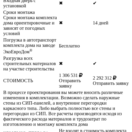
Входная дверь с
✖
✔
установкой
Сроки монтажа
Сроки монтажа комплекта
дома ориентировочные и
✖
14 дней
зависят от погодных
условий
Погрузка в автотранспорт
комплекта дома на заводе
Бесплатно
®
ЭкоЕвроДом
Разгрузка всех
строительных материалов
✖
✔
на участке строительства
1 306 531
2 292 312
СТОИМОСТЬ
Отправить
Отправить заявку
заявку
В процессе проектирования вы можете вносить различные
изменения в комплектации. Возможно сделать наружные
стены из СИП-панелей, а внутренние перегородки
каркасного типа. Либо выбрать полностью все стены и
перегородки из СИП. Все расчеты производятся исходя из
фактического расхода материалов и трудозатрат по
изготовлению и монтажу комплекта дома
Не входят в стоимость комплекта