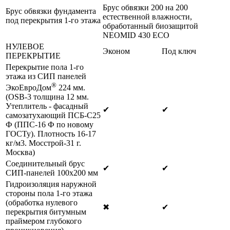
Брус обвязки 200 на 200
Брус обвязки фундамента
естественной влажности,
под перекрытия 1-го этажа
обработанный биозащитой
NEOMID 430 ЕСО
НУЛЕВОЕ
Эконом
Под ключ
ПЕРЕКРЫТИЕ
Перекрытие пола 1-го
этажа из СИП панелей
®
ЭкоЕвроДом
224 мм.
(OSB-3 толщина 12 мм.
Утеплитель - фасадный
✔
✔
самозатухающий ПСБ-С25
Ф (ППС-16 Ф по новому
ГОСТу). Плотность 16-17
кг/м3. Мосстрой-31 г.
Москва)
Соединительный брус
✔
✔
СИП-панелей 100х200 мм
Гидроизоляция наружной
стороны пола 1-го этажа
(обработка нулевого
✖
✔
перекрытия битумным
праймером глубокого