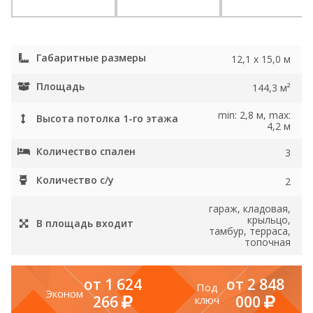
Габаритные размеры
12,1 x 15,0 м
Площадь
144,3 м²
min: 2,8 м, max:
Высота потолка 1-го этажа
4,2 м
Количество спален
3
Количество с/у
2
гараж, кладовая,
крыльцо,
В площадь входит
тамбур, терраса,
топочная
от 1 624
от 2 848
Под
Эконом
266
000
ключ