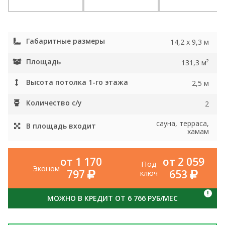
Габаритные размеры
14,2 x 9,3 м
Площадь
131,3 м²
Высота потолка 1-го этажа
2,5 м
Количество с/у
2
сауна, терраса,
В площадь входит
хамам
от 1 170
от 2 059
Под
Эконом
797
653
ключ
!
МОЖНО В КРЕДИТ ОТ 6 766 РУБ/МЕС