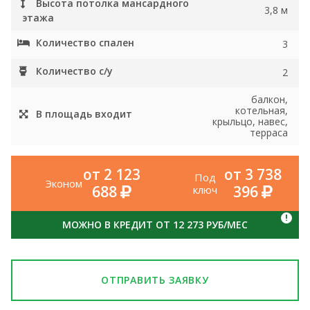
Высота потолка мансардного
3,8 м
этажа
Количество спален
3
Количество с/у
2
балкон,
котельная,
В площадь входит
крыльцо, навес,
терраса
от 2 123
от 3 738
Под
Эконом
688
396
ключ
!
МОЖНО В КРЕДИТ ОТ 12 273 РУБ/МЕС
ОТПРАВИТЬ ЗАЯВКУ