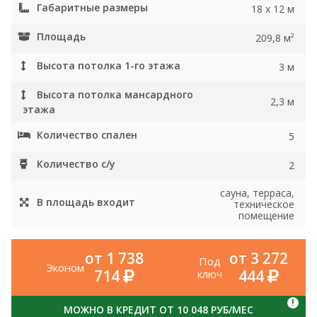
Габаритные размеры
18 x 12 м
Площадь
209,8 м²
Высота потолка 1-го этажа
3 м
Высота потолка мансардного
2,3 м
этажа
Количество спален
5
Количество с/у
2
сауна, терраса,
В площадь входит
техническое
помещение
от 1 738
от 3 272
Под
Эконом
714
444
ключ
!
МОЖНО В КРЕДИТ ОТ 10 048 РУБ/МЕС