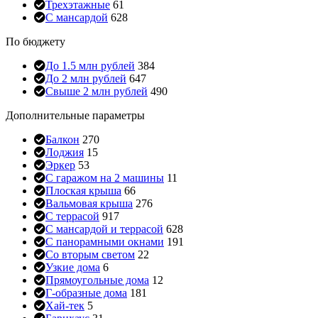
Трехэтажные
61
С мансардой
628
По бюджету
До 1.5 млн рублей
384
До 2 млн рублей
647
Свыше 2 млн рублей
490
Дополнительные параметры
Балкон
270
Лоджия
15
Эркер
53
С гаражом на 2 машины
11
Плоская крыша
66
Вальмовая крыша
276
С террасой
917
С мансардой и террасой
628
С панорамными окнами
191
Со вторым светом
22
Узкие дома
6
Прямоугольные дома
12
Г-образные дома
181
Хай-тек
5