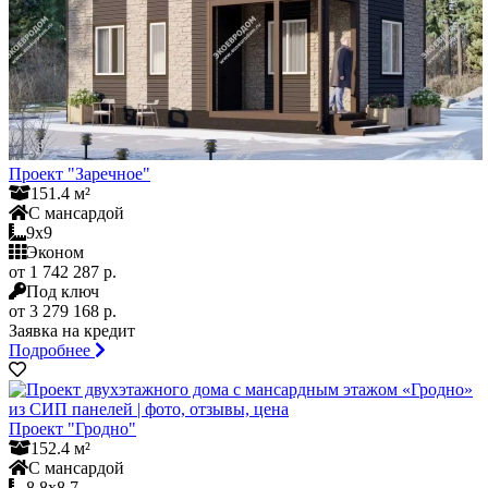
Проект "Заречное"
151.4 м²
С мансардой
9x9
Эконом
от 1 742 287 р.
Под ключ
от 3 279 168 р.
Заявка на кредит
Подробнее
Проект "Гродно"
152.4 м²
С мансардой
8.8x8.7