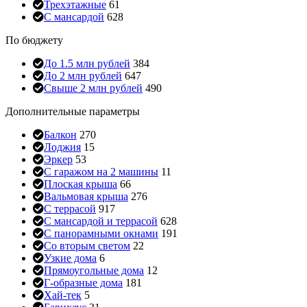
Трехэтажные
61
С мансардой
628
По бюджету
До 1.5 млн рублей
384
До 2 млн рублей
647
Свыше 2 млн рублей
490
Дополнительные параметры
Балкон
270
Лоджия
15
Эркер
53
С гаражом на 2 машины
11
Плоская крыша
66
Вальмовая крыша
276
С террасой
917
С мансардой и террасой
628
С панорамными окнами
191
Со вторым светом
22
Узкие дома
6
Прямоугольные дома
12
Г-образные дома
181
Хай-тек
5