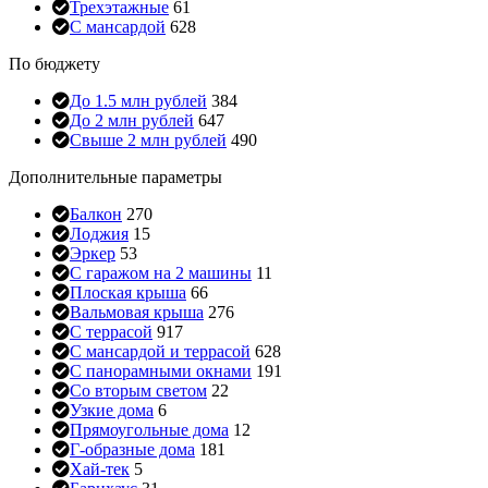
Трехэтажные
61
С мансардой
628
По бюджету
До 1.5 млн рублей
384
До 2 млн рублей
647
Свыше 2 млн рублей
490
Дополнительные параметры
Балкон
270
Лоджия
15
Эркер
53
С гаражом на 2 машины
11
Плоская крыша
66
Вальмовая крыша
276
С террасой
917
С мансардой и террасой
628
С панорамными окнами
191
Со вторым светом
22
Узкие дома
6
Прямоугольные дома
12
Г-образные дома
181
Хай-тек
5