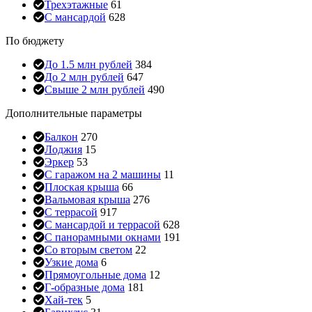
Трехэтажные
61
С мансардой
628
По бюджету
До 1.5 млн рублей
384
До 2 млн рублей
647
Свыше 2 млн рублей
490
Дополнительные параметры
Балкон
270
Лоджия
15
Эркер
53
С гаражом на 2 машины
11
Плоская крыша
66
Вальмовая крыша
276
С террасой
917
С мансардой и террасой
628
С панорамными окнами
191
Со вторым светом
22
Узкие дома
6
Прямоугольные дома
12
Г-образные дома
181
Хай-тек
5