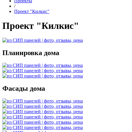
Проекты
/
Проект "Килкис"
Проект "Килкис"
Планировка дома
Фасады дома