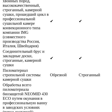
хвойных пород,
высококачественный,
строганный, камерной
сушки, прошедший цикл в
профессиональной
✔
✔
сушильной камере
конвекционного типа
компании IMG
(совместного
производства Россия,
Италия, Швейцария)
Соединительный брус и
закладные доски,
✔
✔
строганные, камерной
сушки
Пиломатериал
стропильной системы
Обрезной
Строганный
камерной сушки
Обработка всего
пиломатериала
биозащитой NEOMID 430
ECO путем окунания в
профессиональную ванну
в заводских условиях
(перед доставкой)