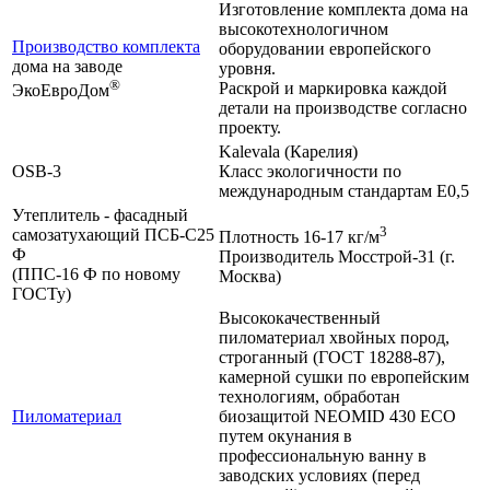
Изготовление комплекта дома на
высокотехнологичном
Производство комплекта
оборудовании европейского
дома на заводе
уровня.
®
Раскрой и маркировка каждой
ЭкоЕвроДом
детали на производстве согласно
проекту.
Kalevala (Карелия)
OSB-3
Класс экологичности по
международным стандартам Е0,5
Утеплитель - фасадный
3
самозатухающий ПСБ-С25
Плотность 16-17 кг/м
Ф
Производитель Мосстрой-31 (г.
(ППС-16 Ф по новому
Москва)
ГОСТу)
Высококачественный
пиломатериал хвойных пород,
строганный (ГОСТ 18288-87),
камерной сушки по европейским
технологиям, обработан
Пиломатериал
биозащитой NEOMID 430 ЕСО
путем окунания в
профессиональную ванну в
заводских условиях (перед