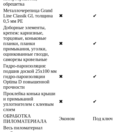
обрешетка
Металлочерепица Grand
Line Classik GL толщина
✖
✔
0,5 мм РЕ
Доборные элементы,
крепеж: карнизные,
торцовые, коньковые
планки, планки
✖
✔
примыкания, уголки,
оцинкованные гвозди,
саморезы кровельные
Гидро-пароизоляция:
подшив доской 25х100 мм
гидро-пароизоляции
✖
✔
Optima D повышенной
прочности
Проклейка конька крыши
и примыканий
✖
✔
уплотнителем с клеевым
слоем
ОБРАБОТКА
Эконом
Под ключ
ПИЛОМАТЕРИАЛА
Весь пиломатериал