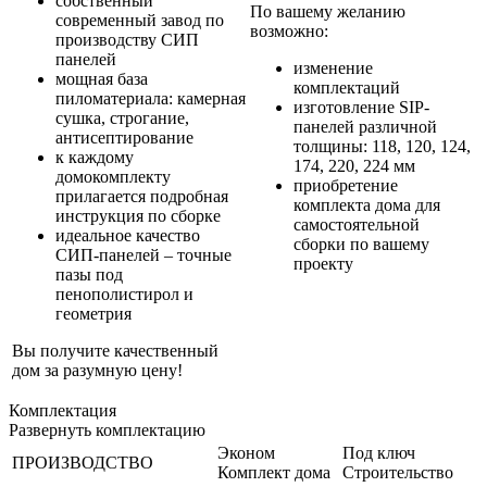
собственный
По вашему желанию
современный завод по
возможно:
производству СИП
панелей
изменение
мощная база
комплектаций
пиломатериала: камерная
изготовление SIP-
сушка, строгание,
панелей различной
антисептирование
толщины: 118, 120, 124,
к каждому
174, 220, 224 мм
домокомплекту
приобретение
прилагается подробная
комплекта дома для
инструкция по сборке
самостоятельной
идеальное качество
сборки по вашему
СИП-панелей – точные
проекту
пазы под
пенополистирол и
геометрия
Вы получите качественный
дом за разумную цену!
Комплектация
Развернуть комплектацию
Эконом
Под ключ
ПРОИЗВОДСТВО
Комплект дома
Строительство