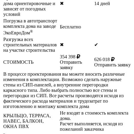
дома ориентировочные и
✖
14 дней
зависят от погодных
условий
Погрузка в автотранспорт
комплекта дома на заводе
Бесплатно
®
ЭкоЕвроДом
Разгрузка всех
строительных материалов
✖
✔
на участке строительства
354 398
626 018
СТОИМОСТЬ
Отправить
Отправить заявку
заявку
В процессе проектирования вы можете вносить различные
изменения в комплектации. Возможно сделать наружные
стены из СИП-панелей, а внутренние перегородки
каркасного типа. Либо выбрать полностью все стены и
перегородки из СИП. Все расчеты производятся исходя из
фактического расхода материалов и трудозатрат по
изготовлению и монтажу комплекта дома
Не входят в стоимость комплекта
КРЫЛЬЦО, ТЕРРАСА,
дома.
НАВЕС, БАЛКОН,
Расчет выполняется, исходя из
ОКНА ПВХ
пожеланий заказчика