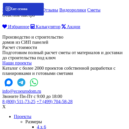
Хит сезона
Хит сезона
Хит сезона
Хит сезона
Мобильная бригада
Отзывы
Видеоролики
Сметы
Ответим быстро
Избранное
Калькулятор
Акции
Производство и строительство
домов из СИП панелей
Расчет стоимости
Подготовим полный расчет сметы от материалов и доставки
до строительства под ключ
Наши проекты
Каталог с более 2000 проектов собственной разработки с
планировками и готовыми сметами
info@ecoeurodom.ru
Звоните Пн-Пт с 9:00 до 18:00
8 (800) 511-73-25
+7 (499) 704-58-28
X
Проекты
Размеры
4 x 6