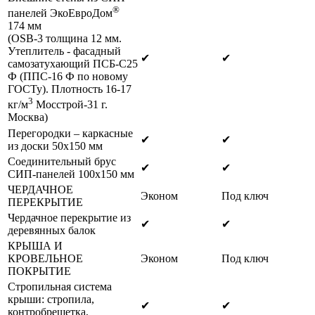
®
панелей ЭкоЕвроДом
174 мм
(OSB-3 толщина 12 мм.
Утеплитель - фасадный
✔
✔
самозатухающий ПСБ-С25
Ф (ППС-16 Ф по новому
ГОСТу). Плотность 16-17
3
кг/м
Мосстрой-31 г.
Москва)
Перегородки – каркасные
✔
✔
из доски 50х150 мм
Соединительный брус
✔
✔
СИП-панелей 100х150 мм
ЧЕРДАЧНОЕ
Эконом
Под ключ
ПЕРЕКРЫТИЕ
Чердачное перекрытие из
✔
✔
деревянных балок
КРЫША И
КРОВЕЛЬНОЕ
Эконом
Под ключ
ПОКРЫТИЕ
Стропильная система
крыши: стропила,
✔
✔
контробрешетка,