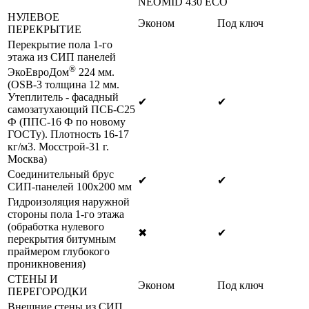
NEOMID 430 ЕСО
НУЛЕВОЕ
Эконом
Под ключ
ПЕРЕКРЫТИЕ
Перекрытие пола 1-го
этажа из СИП панелей
®
ЭкоЕвроДом
224 мм.
(OSB-3 толщина 12 мм.
Утеплитель - фасадный
✔
✔
самозатухающий ПСБ-С25
Ф (ППС-16 Ф по новому
ГОСТу). Плотность 16-17
кг/м3. Мосстрой-31 г.
Москва)
Соединительный брус
✔
✔
СИП-панелей 100х200 мм
Гидроизоляция наружной
стороны пола 1-го этажа
(обработка нулевого
✖
✔
перекрытия битумным
праймером глубокого
проникновения)
СТЕНЫ И
Эконом
Под ключ
ПЕРЕГОРОДКИ
Внешние стены из СИП