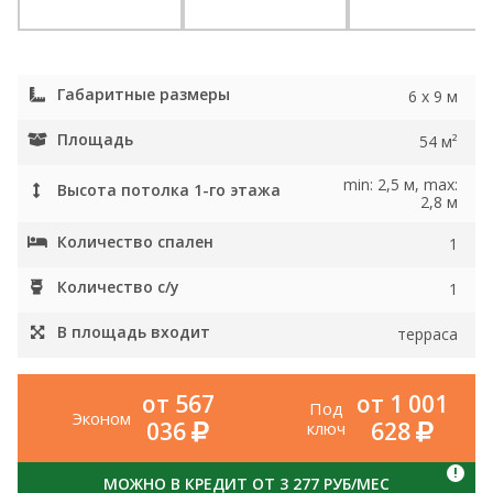
Габаритные размеры
6 x 9 м
Площадь
54 м²
min: 2,5 м, max:
Высота потолка 1-го этажа
2,8 м
Количество спален
1
Количество с/у
1
В площадь входит
терраса
от 567
от 1 001
Под
Эконом
036
628
ключ
!
МОЖНО В КРЕДИТ ОТ 3 277 РУБ/МЕС