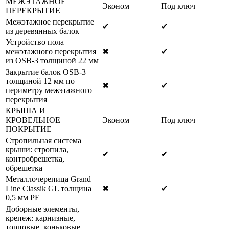
МЕЖЭТАЖНОЕ
Эконом
Под ключ
ПЕРЕКРЫТИЕ
Межэтажное перекрытие
✔
✔
из деревянных балок
Устройство пола
межэтажного перекрытия
✖
✔
из OSB-3 толщиной 22 мм
Закрытие балок OSB-3
толщиной 12 мм по
✖
✔
периметру межэтажного
перекрытия
КРЫША И
КРОВЕЛЬНОЕ
Эконом
Под ключ
ПОКРЫТИЕ
Стропильная система
крыши: стропила,
✔
✔
контробрешетка,
обрешетка
Металлочерепица Grand
Line Classik GL толщина
✖
✔
0,5 мм РЕ
Доборные элементы,
крепеж: карнизные,
торцовые, коньковые