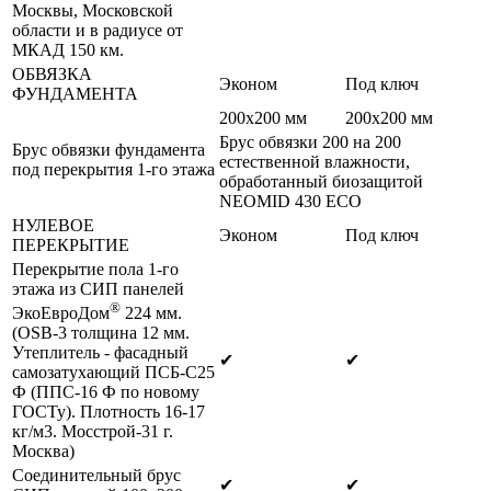
Москвы, Московской
области и в радиусе от
МКАД 150 км.
ОБВЯЗКА
Эконом
Под ключ
ФУНДАМЕНТА
200х200 мм
200х200 мм
Брус обвязки 200 на 200
Брус обвязки фундамента
естественной влажности,
под перекрытия 1-го этажа
обработанный биозащитой
NEOMID 430 ЕСО
НУЛЕВОЕ
Эконом
Под ключ
ПЕРЕКРЫТИЕ
Перекрытие пола 1-го
этажа из СИП панелей
®
ЭкоЕвроДом
224 мм.
(OSB-3 толщина 12 мм.
Утеплитель - фасадный
✔
✔
самозатухающий ПСБ-С25
Ф (ППС-16 Ф по новому
ГОСТу). Плотность 16-17
кг/м3. Мосстрой-31 г.
Москва)
Соединительный брус
✔
✔