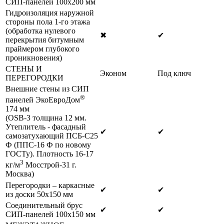
СИП-панелей 100х200 мм
Гидроизоляция наружной
стороны пола 1-го этажа
(обработка нулевого
✖
✔
перекрытия битумным
праймером глубокого
проникновения)
СТЕНЫ И
Эконом
Под ключ
ПЕРЕГОРОДКИ
Внешние стены из СИП
®
панелей ЭкоЕвроДом
174 мм
(OSB-3 толщина 12 мм.
Утеплитель - фасадный
✔
✔
самозатухающий ПСБ-С25
Ф (ППС-16 Ф по новому
ГОСТу). Плотность 16-17
3
кг/м
Мосстрой-31 г.
Москва)
Перегородки – каркасные
✔
✔
из доски 50х150 мм
Соединительный брус
✔
✔
СИП-панелей 100х150 мм