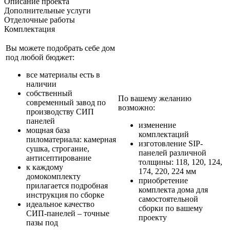
Описание проекта
Дополнительные услуги
Отделочные работы
Комплектация
Вы можете подобрать себе дом
под любой бюджет:
все материалы есть в
наличии
собственный
По вашему желанию
современный завод по
возможно:
производству СИП
панелей
изменение
мощная база
комплектаций
пиломатериала: камерная
изготовление SIP-
сушка, строгание,
панелей различной
антисептирование
толщины: 118, 120, 124,
к каждому
174, 220, 224 мм
домокомплекту
приобретение
прилагается подробная
комплекта дома для
инструкция по сборке
самостоятельной
идеальное качество
сборки по вашему
СИП-панелей – точные
проекту
пазы под