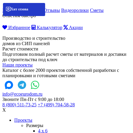
Хит сезона
Хит сезона
Хит сезона
Хит сезона
Мобильная бригада
Отзывы
Видеоролики
Сметы
Ответим быстро
Избранное
Калькулятор
Акции
Производство и строительство
домов из СИП панелей
Расчет стоимости
Подготовим полный расчет сметы от материалов и доставки
до строительства под ключ
Наши проекты
Каталог с более 2000 проектов собственной разработки с
планировками и готовыми сметами
info@ecoeurodom.ru
Звоните Пн-Пт с 9:00 до 18:00
8 (800) 511-73-25
+7 (499) 704-58-28
X
Проекты
Размеры
4 x 6