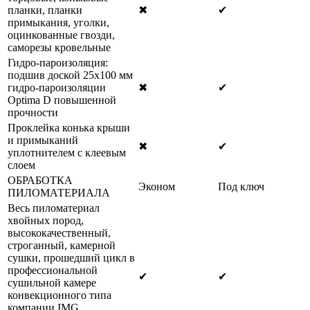
планки, планки
✖
✔
примыкания, уголки,
оцинкованные гвозди,
саморезы кровельные
Гидро-пароизоляция:
подшив доской 25х100 мм
гидро-пароизоляции
✖
✔
Optima D повышенной
прочности
Проклейка конька крыши
и примыканий
✖
✔
уплотнителем с клеевым
слоем
ОБРАБОТКА
Эконом
Под ключ
ПИЛОМАТЕРИАЛА
Весь пиломатериал
хвойных пород,
высококачественный,
строганный, камерной
сушки, прошедший цикл в
профессиональной
✔
✔
сушильной камере
конвекционного типа
компании IMG