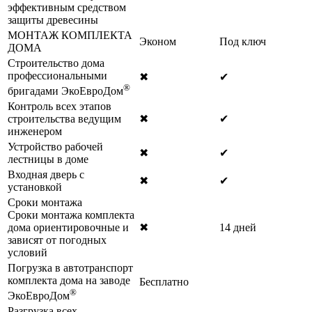
эффективным средством
защиты древесины
МОНТАЖ КОМПЛЕКТА
Эконом
Под ключ
ДОМА
Строительство дома
профессиональными
✖
✔
®
бригадами ЭкоЕвроДом
Контроль всех этапов
строительства ведущим
✖
✔
инженером
Устройство рабочей
✖
✔
лестницы в доме
Входная дверь с
✖
✔
установкой
Сроки монтажа
Сроки монтажа комплекта
дома ориентировочные и
✖
14 дней
зависят от погодных
условий
Погрузка в автотранспорт
комплекта дома на заводе
Бесплатно
®
ЭкоЕвроДом
Разгрузка всех