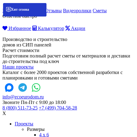
Хит сезона
Хит сезона
Хит сезона
Хит сезона
Мобильная бригада
Отзывы
Видеоролики
Сметы
Ответим быстро
Избранное
Калькулятор
Акции
Производство и строительство
домов из СИП панелей
Расчет стоимости
Подготовим полный расчет сметы от материалов и доставки
до строительства под ключ
Наши проекты
Каталог с более 2000 проектов собственной разработки с
планировками и готовыми сметами
info@ecoeurodom.ru
Звоните Пн-Пт с 9:00 до 18:00
8 (800) 511-73-25
+7 (499) 704-58-28
X
Проекты
Размеры
4 x 6