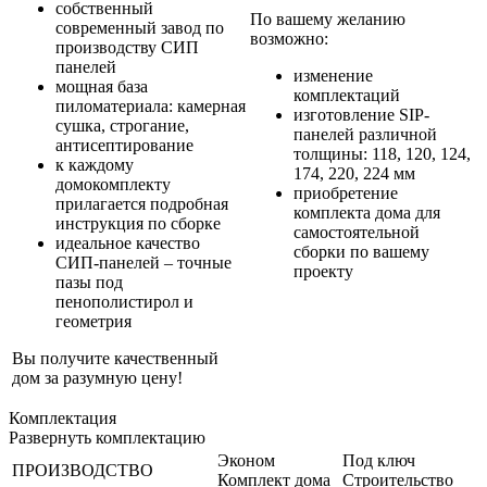
собственный
По вашему желанию
современный завод по
возможно:
производству СИП
панелей
изменение
мощная база
комплектаций
пиломатериала: камерная
изготовление SIP-
сушка, строгание,
панелей различной
антисептирование
толщины: 118, 120, 124,
к каждому
174, 220, 224 мм
домокомплекту
приобретение
прилагается подробная
комплекта дома для
инструкция по сборке
самостоятельной
идеальное качество
сборки по вашему
СИП-панелей – точные
проекту
пазы под
пенополистирол и
геометрия
Вы получите качественный
дом за разумную цену!
Комплектация
Развернуть комплектацию
Эконом
Под ключ
ПРОИЗВОДСТВО
Комплект дома
Строительство