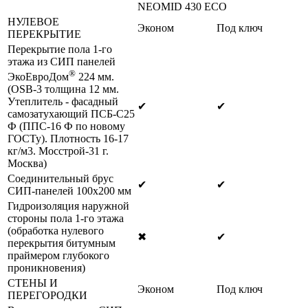
NEOMID 430 ЕСО
НУЛЕВОЕ
Эконом
Под ключ
ПЕРЕКРЫТИЕ
Перекрытие пола 1-го
этажа из СИП панелей
®
ЭкоЕвроДом
224 мм.
(OSB-3 толщина 12 мм.
Утеплитель - фасадный
✔
✔
самозатухающий ПСБ-С25
Ф (ППС-16 Ф по новому
ГОСТу). Плотность 16-17
кг/м3. Мосстрой-31 г.
Москва)
Соединительный брус
✔
✔
СИП-панелей 100х200 мм
Гидроизоляция наружной
стороны пола 1-го этажа
(обработка нулевого
✖
✔
перекрытия битумным
праймером глубокого
проникновения)
СТЕНЫ И
Эконом
Под ключ
ПЕРЕГОРОДКИ