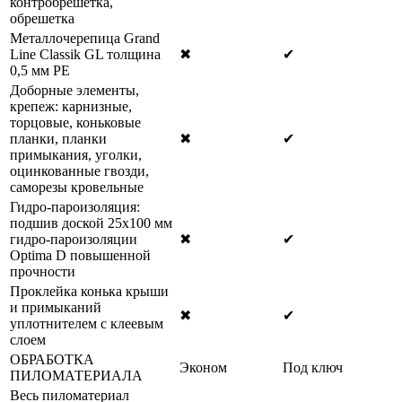
контробрешетка,
обрешетка
Металлочерепица Grand
Line Classik GL толщина
✖
✔
0,5 мм РЕ
Доборные элементы,
крепеж: карнизные,
торцовые, коньковые
планки, планки
✖
✔
примыкания, уголки,
оцинкованные гвозди,
саморезы кровельные
Гидро-пароизоляция:
подшив доской 25х100 мм
гидро-пароизоляции
✖
✔
Optima D повышенной
прочности
Проклейка конька крыши
и примыканий
✖
✔
уплотнителем с клеевым
слоем
ОБРАБОТКА
Эконом
Под ключ
ПИЛОМАТЕРИАЛА
Весь пиломатериал