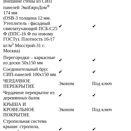
Внешние стены из СИП
®
панелей ЭкоЕвроДом
174 мм
(OSB-3 толщина 12 мм.
Утеплитель - фасадный
✔
✔
самозатухающий ПСБ-С25
Ф (ППС-16 Ф по новому
ГОСТу). Плотность 16-17
3
кг/м
Мосстрой-31 г.
Москва)
Перегородки – каркасные
✔
✔
из доски 50х150 мм
Соединительный брус
✔
✔
СИП-панелей 100х150 мм
ЧЕРДАЧНОЕ
Эконом
Под ключ
ПЕРЕКРЫТИЕ
Чердачное перекрытие из
✔
✔
деревянных балок
КРЫША И
КРОВЕЛЬНОЕ
Эконом
Под ключ
ПОКРЫТИЕ
Стропильная система
крыши: стропила,
✔
✔