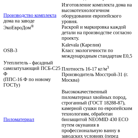
Изготовление комплекта дома на
высокотехнологичном
Производство комплекта
оборудовании европейского
дома на заводе
уровня.
®
Раскрой и маркировка каждой
ЭкоЕвроДом
детали на производстве согласно
проекту.
Kalevala (Карелия)
OSB-3
Класс экологичности по
международным стандартам Е0,5
Утеплитель - фасадный
3
самозатухающий ПСБ-С25
Плотность 16-17 кг/м
Ф
Производитель Мосстрой-31 (г.
(ППС-16 Ф по новому
Москва)
ГОСТу)
Высококачественный
пиломатериал хвойных пород,
строганный (ГОСТ 18288-87),
камерной сушки по европейским
технологиям, обработан
Пиломатериал
биозащитой NEOMID 430 ЕСО
путем окунания в
профессиональную ванну в
заводских условиях (перед