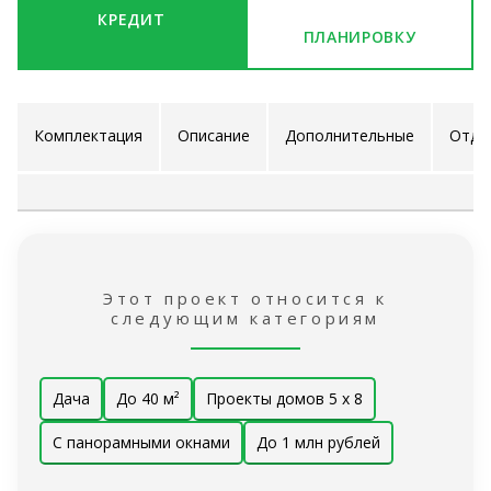
КРЕДИТ
ПЛАНИРОВКУ
Комплектация
Описание
Дополнительные
Отде
проекта
услуги
ра
Этот проект относится к
следующим категориям
Дача
До 40 м²
Проекты домов 5 x 8
С панорамными окнами
До 1 млн рублей