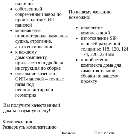
наличии
собственный
По вашему желанию
современный завод по
возможно:
производству СИП
панелей
изменение
мощная база
комплектаций
пиломатериала: камерная
изготовление SIP-
сушка, строгание,
панелей различной
антисептирование
толщины: 118, 120, 124,
к каждому
174, 220, 224 мм
домокомплекту
приобретение
прилагается подробная
комплекта дома для
инструкция по сборке
самостоятельной
идеальное качество
сборки по вашему
СИП-панелей – точные
проекту
пазы под
пенополистирол и
геометрия
Вы получите качественный
дом за разумную цену!
Комплектация
Развернуть комплектацию
Эконом
Под ключ