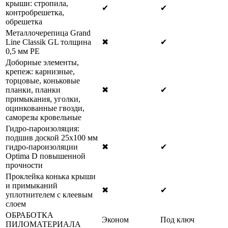
крыши: стропила,
✔
✔
контробрешетка,
обрешетка
Металлочерепица Grand
Line Classik GL толщина
✖
✔
0,5 мм РЕ
Доборные элементы,
крепеж: карнизные,
торцовые, коньковые
планки, планки
✖
✔
примыкания, уголки,
оцинкованные гвозди,
саморезы кровельные
Гидро-пароизоляция:
подшив доской 25х100 мм
гидро-пароизоляции
✖
✔
Optima D повышенной
прочности
Проклейка конька крыши
и примыканий
✖
✔
уплотнителем с клеевым
слоем
ОБРАБОТКА
Эконом
Под ключ
ПИЛОМАТЕРИАЛА