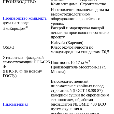
ПРОИЗВОДСТВО
Комплект дома
Строительство
Изготовление комплекта дома на
высокотехнологичном
Производство комплекта
оборудовании европейского
дома на заводе
уровня.
®
Раскрой и маркировка каждой
ЭкоЕвроДом
детали на производстве согласно
проекту.
Kalevala (Карелия)
OSB-3
Класс экологичности по
международным стандартам Е0,5
Утеплитель - фасадный
3
самозатухающий ПСБ-С25
Плотность 16-17 кг/м
Ф
Производитель Мосстрой-31 (г.
(ППС-16 Ф по новому
Москва)
ГОСТу)
Высококачественный
пиломатериал хвойных пород,
строганный (ГОСТ 18288-87),
камерной сушки по европейским
технологиям, обработан
Пиломатериал
биозащитой NEOMID 430 ЕСО
путем окунания в
профессиональную ванну в