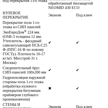
под перекрытия 1-го этажа
обработанный биозащитой
NEOMID 430 ЕСО
НУЛЕВОЕ
Эконом
Под ключ
ПЕРЕКРЫТИЕ
Перекрытие пола 1-го
этажа из СИП панелей
®
ЭкоЕвроДом
224 мм.
(OSB-3 толщина 12 мм.
Утеплитель - фасадный
✔
✔
самозатухающий ПСБ-С25
Ф (ППС-16 Ф по новому
ГОСТу). Плотность 16-17
кг/м3. Мосстрой-31 г.
Москва)
Соединительный брус
✔
✔
СИП-панелей 100х200 мм
Гидроизоляция наружной
стороны пола 1-го этажа
(обработка нулевого
✖
✔
перекрытия битумным
праймером глубокого
проникновения)
СТЕНЫ И
Эконом
Под ключ