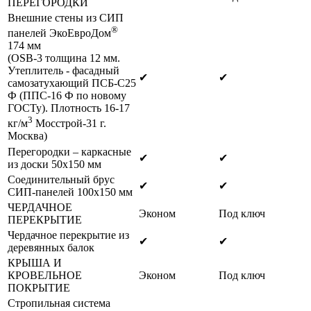
ПЕРЕГОРОДКИ
Внешние стены из СИП
®
панелей ЭкоЕвроДом
174 мм
(OSB-3 толщина 12 мм.
Утеплитель - фасадный
✔
✔
самозатухающий ПСБ-С25
Ф (ППС-16 Ф по новому
ГОСТу). Плотность 16-17
3
кг/м
Мосстрой-31 г.
Москва)
Перегородки – каркасные
✔
✔
из доски 50х150 мм
Соединительный брус
✔
✔
СИП-панелей 100х150 мм
ЧЕРДАЧНОЕ
Эконом
Под ключ
ПЕРЕКРЫТИЕ
Чердачное перекрытие из
✔
✔
деревянных балок
КРЫША И
КРОВЕЛЬНОЕ
Эконом
Под ключ
ПОКРЫТИЕ
Стропильная система