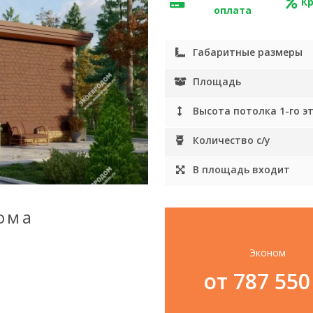
К
оплата
Габаритные размеры
Площадь
Высота потолка 1-го э
Количество с/у
В площадь входит
ома
Эконом
от 787 55