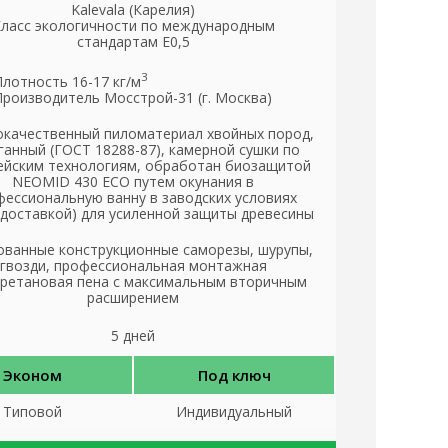
Kalevala (Карелия)
ласс экологичности по международным
стандартам Е0,5
3
Плотность 16-17 кг/м
Производитель Мосстрой-31 (г. Москва)
качественный пиломатериал хвойных пород,
ганный (ГОСТ 18288-87), камерной сушки по
ейским технологиям, обработан биозащитой
NEOMID 430 ЕСО путем окунания в
ессиональную ванну в заводских условиях
 доставкой) для усиленной защиты древесины
ованные конструкционные саморезы, шурупы,
гвозди, профессиональная монтажная
ретановая пена с максимальным вторичным
расширением
5 дней
Эконом
Под ключ
Типовой
Индивидуальный