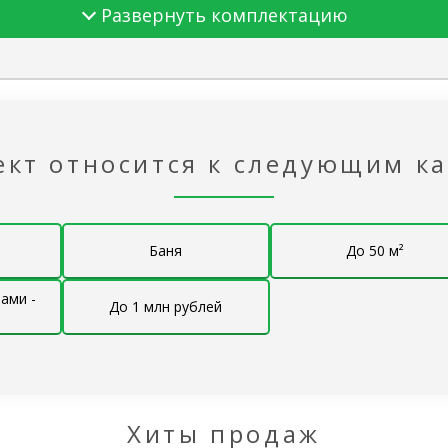
Развернуть комплектацию
ти дома
под ключ»
ект относится к следующим к
ток
Баня
До 50 м²
ами -
го этажа
До 1 млн рублей
Брус 
об
®
й ЭкоЕвроДом
224 мм.
ый самозатухающий ПСБ-С25 Ф (ППС-16 Ф по новому
Хиты продаж
г. Москва)