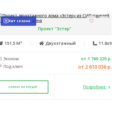
✔
✔
Хит сезона
✖
✔
Проект "Эстер"
Эконом
Под ключ
151.5 М²
Двухэтажный
11.8x9
✔
✔
Эконом
от 1 760 220 р.
Под ключ
от 2 610 036 р.
✔
✔
✔
✔
Подробнее
ЗАЯВКА НА КРЕДИТ
Эконом
Под ключ
✔
✔
Эконом
Под ключ