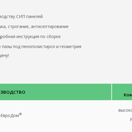
водству СИП панелей
ка, строгание, антисептирование
робная инструкция по сборке
 пазы под пенополистирол и геометрия
ену!
ИЗВОДСТВО
Ком
высок
®
оЕвроДом