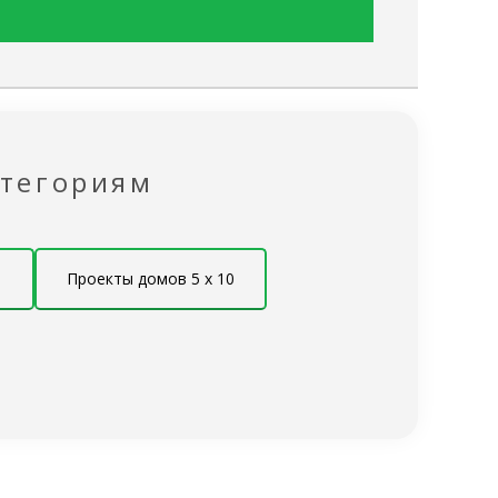
✔
✔
✔
✔
Эконом
Под ключ
✖
✔
атегориям
✖
✔
Эконом
Под ключ
Проекты домов 5 x 10
200х200 мм
200х200 мм
обвязки 200 на 200 естественной влажности,
работанный биозащитой NEOMID 430 ЕСО
Эконом
Под ключ
✔
✔