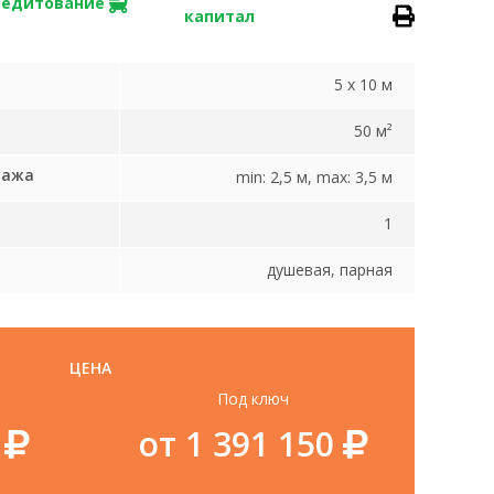
редитование
капитал
5 x 10 м
50 м²
тажа
min: 2,5 м, max: 3,5 м
1
душевая, парная
ЦЕНА
Под ключ
0
от 1 391 150