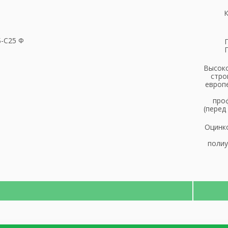
К
-С25 Ф
Высоко
стро
европ
проф
(перед
Оцинк
полиу