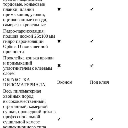
торцовые, коньковые
планки, планки
✖
✔
примыкания, уголки,
оцинкованные гвозди,
саморезы кровельные
Гидро-пароизоляция:
подшив доской 25х100 мм
гидро-пароизоляции
✖
✔
Optima D повышенной
прочности
Проклейка конька крыши
и примыканий
✖
✔
уплотнителем с клеевым
слоем
ОБРАБОТКА
Эконом
Под ключ
ПИЛОМАТЕРИАЛА
Весь пиломатериал
хвойных пород,
высококачественный,
строганный, камерной
сушки, прошедший цикл в
профессиональной
✔
✔
сушильной камере
конвекционного типа