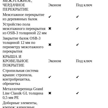
МЕЖЭТАЖНОЕ,
ЧЕРДАЧНОЕ
Эконом
Под ключ
ПЕРЕКРЫТИЕ
Межэтажное перекрытие
✔
✔
из деревянных балок
Устройство пола
межэтажного перекрытия
✖
✔
из OSB-3 толщиной 22 мм
Закрытие балок OSB-3
толщиной 12 мм по
✖
✔
периметру межэтажного
перекрытия
КРЫША И
КРОВЕЛЬНОЕ
Эконом
Под ключ
ПОКРЫТИЕ
Стропильная система
крыши: стропила,
✔
✔
контробрешетка,
обрешетка
Металлочерепица Grand
Line Classik GL толщина
✖
✔
0,5 мм РЕ
Доборные элементы,
крепеж: карнизные,