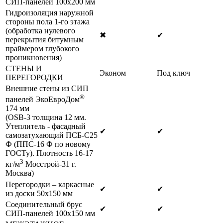
СИП-панелей 100х200 мм
Гидроизоляция наружной
стороны пола 1-го этажа
(обработка нулевого
✖
✔
перекрытия битумным
праймером глубокого
проникновения)
СТЕНЫ И
Эконом
Под ключ
ПЕРЕГОРОДКИ
Внешние стены из СИП
®
панелей ЭкоЕвроДом
174 мм
(OSB-3 толщина 12 мм.
Утеплитель - фасадный
✔
✔
самозатухающий ПСБ-С25
Ф (ППС-16 Ф по новому
ГОСТу). Плотность 16-17
3
кг/м
Мосстрой-31 г.
Москва)
Перегородки – каркасные
✔
✔
из доски 50х150 мм
Соединительный брус
✔
✔
СИП-панелей 100х150 мм