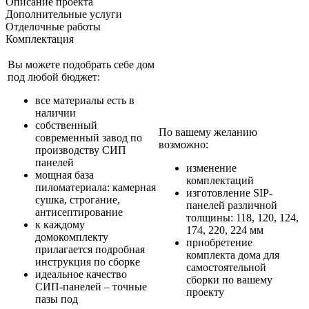
Описание проекта
Дополнительные услуги
Отделочные работы
Комплектация
Вы можете подобрать себе дом
под любой бюджет:
все материалы есть в
наличии
собственный
По вашему желанию
современный завод по
возможно:
производству СИП
панелей
изменение
мощная база
комплектаций
пиломатериала: камерная
изготовление SIP-
сушка, строгание,
панелей различной
антисептирование
толщины: 118, 120, 124,
к каждому
174, 220, 224 мм
домокомплекту
приобретение
прилагается подробная
комплекта дома для
инструкция по сборке
самостоятельной
идеальное качество
сборки по вашему
СИП-панелей – точные
проекту
пазы под