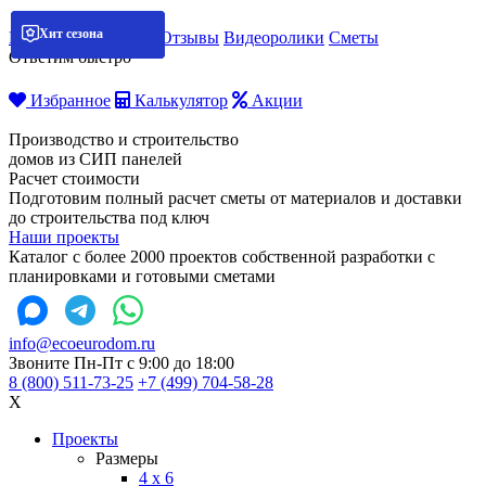
Хит сезона
Хит сезона
Хит сезона
Хит сезона
Мобильная бригада
Отзывы
Видеоролики
Сметы
Ответим быстро
Избранное
Калькулятор
Акции
Производство и строительство
домов из СИП панелей
Расчет стоимости
Подготовим полный расчет сметы от материалов и доставки
до строительства под ключ
Наши проекты
Каталог с более 2000 проектов собственной разработки с
планировками и готовыми сметами
info@ecoeurodom.ru
Звоните Пн-Пт с 9:00 до 18:00
8 (800) 511-73-25
+7 (499) 704-58-28
X
Проекты
Размеры
4 x 6