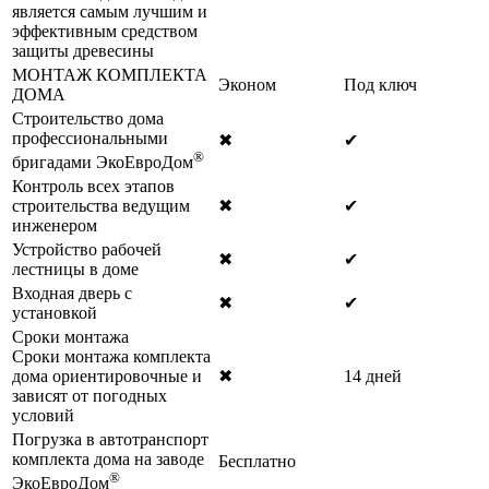
является самым лучшим и
эффективным средством
защиты древесины
МОНТАЖ КОМПЛЕКТА
Эконом
Под ключ
ДОМА
Строительство дома
профессиональными
✖
✔
®
бригадами ЭкоЕвроДом
Контроль всех этапов
строительства ведущим
✖
✔
инженером
Устройство рабочей
✖
✔
лестницы в доме
Входная дверь с
✖
✔
установкой
Сроки монтажа
Сроки монтажа комплекта
дома ориентировочные и
✖
14 дней
зависят от погодных
условий
Погрузка в автотранспорт
комплекта дома на заводе
Бесплатно
®
ЭкоЕвроДом