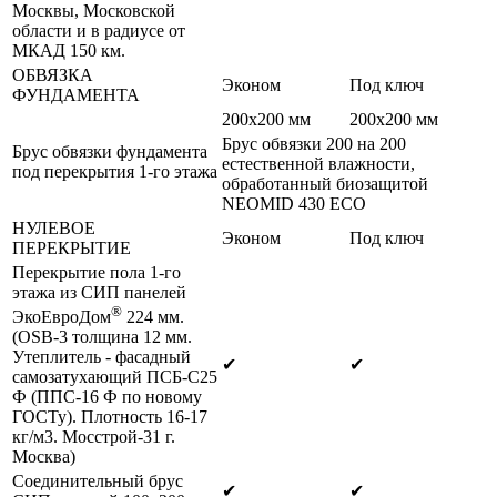
Москвы, Московской
области и в радиусе от
МКАД 150 км.
ОБВЯЗКА
Эконом
Под ключ
ФУНДАМЕНТА
200х200 мм
200х200 мм
Брус обвязки 200 на 200
Брус обвязки фундамента
естественной влажности,
под перекрытия 1-го этажа
обработанный биозащитой
NEOMID 430 ЕСО
НУЛЕВОЕ
Эконом
Под ключ
ПЕРЕКРЫТИЕ
Перекрытие пола 1-го
этажа из СИП панелей
®
ЭкоЕвроДом
224 мм.
(OSB-3 толщина 12 мм.
Утеплитель - фасадный
✔
✔
самозатухающий ПСБ-С25
Ф (ППС-16 Ф по новому
ГОСТу). Плотность 16-17
кг/м3. Мосстрой-31 г.
Москва)
Соединительный брус
✔
✔