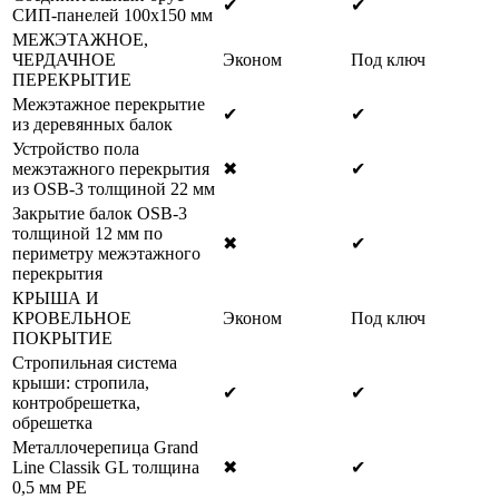
✔
✔
СИП-панелей 100х150 мм
МЕЖЭТАЖНОЕ,
ЧЕРДАЧНОЕ
Эконом
Под ключ
ПЕРЕКРЫТИЕ
Межэтажное перекрытие
✔
✔
из деревянных балок
Устройство пола
межэтажного перекрытия
✖
✔
из OSB-3 толщиной 22 мм
Закрытие балок OSB-3
толщиной 12 мм по
✖
✔
периметру межэтажного
перекрытия
КРЫША И
КРОВЕЛЬНОЕ
Эконом
Под ключ
ПОКРЫТИЕ
Стропильная система
крыши: стропила,
✔
✔
контробрешетка,
обрешетка
Металлочерепица Grand
Line Classik GL толщина
✖
✔
0,5 мм РЕ