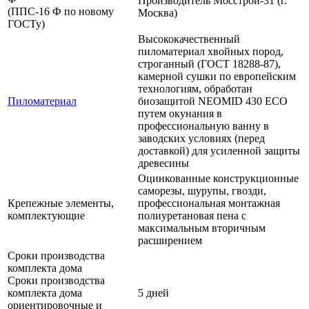
Производитель Мосстрой-31 (г.
(ППС-16 Ф по новому
Москва)
ГОСТу)
Высококачественный
пиломатериал хвойных пород,
строганный (ГОСТ 18288-87),
камерной сушки по европейским
технологиям, обработан
Пиломатериал
биозащитой NEOMID 430 ЕСО
путем окунания в
профессиональную ванну в
заводских условиях (перед
доставкой) для усиленной защиты
древесины
Оцинкованные конструкционные
саморезы, шурупы, гвозди,
Крепежные элементы,
профессиональная монтажная
комплектующие
полиуретановая пена с
максимальным вторичным
расширением
Сроки производства
комплекта дома
Сроки производства
комплекта дома
5 дней
ориентировочные и