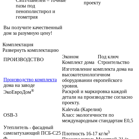
СИП-панелей – точные
проекту
пазы под
пенополистирол и
геометрия
Вы получите качественный
дом за разумную цену!
Комплектация
Развернуть комплектацию
Эконом
Под ключ
ПРОИЗВОДСТВО
Комплект дома
Строительство
Изготовление комплекта дома на
высокотехнологичном
Производство комплекта
оборудовании европейского
дома на заводе
уровня.
®
Раскрой и маркировка каждой
ЭкоЕвроДом
детали на производстве согласно
проекту.
Kalevala (Карелия)
OSB-3
Класс экологичности по
международным стандартам Е0,5
Утеплитель - фасадный
3
самозатухающий ПСБ-С25
Плотность 16-17 кг/м
Ф