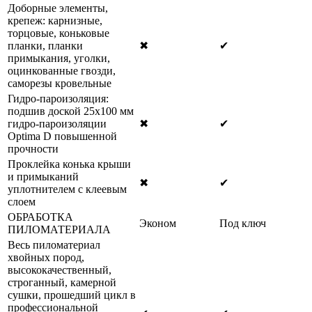
Доборные элементы,
крепеж: карнизные,
торцовые, коньковые
планки, планки
✖
✔
примыкания, уголки,
оцинкованные гвозди,
саморезы кровельные
Гидро-пароизоляция:
подшив доской 25х100 мм
гидро-пароизоляции
✖
✔
Optima D повышенной
прочности
Проклейка конька крыши
и примыканий
✖
✔
уплотнителем с клеевым
слоем
ОБРАБОТКА
Эконом
Под ключ
ПИЛОМАТЕРИАЛА
Весь пиломатериал
хвойных пород,
высококачественный,
строганный, камерной
сушки, прошедший цикл в
профессиональной