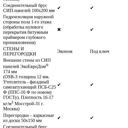
Соединительный брус
✔
✔
СИП-панелей 100х200 мм
Гидроизоляция наружной
стороны пола 1-го этажа
(обработка нулевого
✖
✔
перекрытия битумным
праймером глубокого
проникновения)
СТЕНЫ И
Эконом
Под ключ
ПЕРЕГОРОДКИ
Внешние стены из СИП
®
панелей ЭкоЕвроДом
174 мм
(OSB-3 толщина 12 мм.
Утеплитель - фасадный
✔
✔
самозатухающий ПСБ-С25
Ф (ППС-16 Ф по новому
ГОСТу). Плотность 16-17
3
кг/м
Мосстрой-31 г.
Москва)
Перегородки – каркасные
✔
✔
из доски 50х150 мм
Соединительный брус