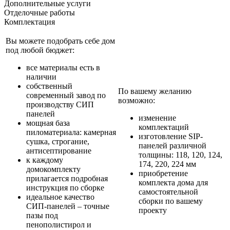
Дополнительные услуги
Отделочные работы
Комплектация
Вы можете подобрать себе дом
под любой бюджет:
все материалы есть в
наличии
собственный
По вашему желанию
современный завод по
возможно:
производству СИП
панелей
изменение
мощная база
комплектаций
пиломатериала: камерная
изготовление SIP-
сушка, строгание,
панелей различной
антисептирование
толщины: 118, 120, 124,
к каждому
174, 220, 224 мм
домокомплекту
приобретение
прилагается подробная
комплекта дома для
инструкция по сборке
самостоятельной
идеальное качество
сборки по вашему
СИП-панелей – точные
проекту
пазы под
пенополистирол и