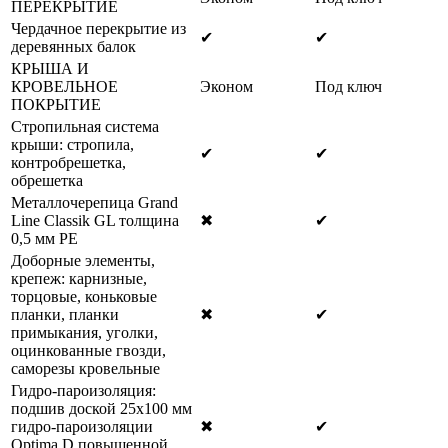
ПЕРЕКРЫТИЕ
Чердачное перекрытие из
✔
✔
деревянных балок
КРЫША И
КРОВЕЛЬНОЕ
Эконом
Под ключ
ПОКРЫТИЕ
Стропильная система
крыши: стропила,
✔
✔
контробрешетка,
обрешетка
Металлочерепица Grand
Line Classik GL толщина
✖
✔
0,5 мм РЕ
Доборные элементы,
крепеж: карнизные,
торцовые, коньковые
планки, планки
✖
✔
примыкания, уголки,
оцинкованные гвозди,
саморезы кровельные
Гидро-пароизоляция:
подшив доской 25х100 мм
гидро-пароизоляции
✖
✔
Optima D повышенной