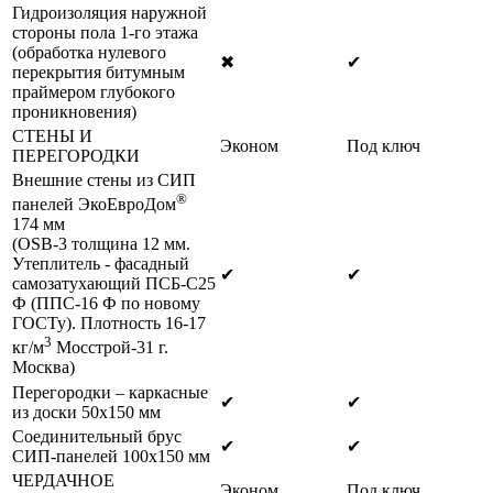
Гидроизоляция наружной
стороны пола 1-го этажа
(обработка нулевого
✖
✔
перекрытия битумным
праймером глубокого
проникновения)
СТЕНЫ И
Эконом
Под ключ
ПЕРЕГОРОДКИ
Внешние стены из СИП
®
панелей ЭкоЕвроДом
174 мм
(OSB-3 толщина 12 мм.
Утеплитель - фасадный
✔
✔
самозатухающий ПСБ-С25
Ф (ППС-16 Ф по новому
ГОСТу). Плотность 16-17
3
кг/м
Мосстрой-31 г.
Москва)
Перегородки – каркасные
✔
✔
из доски 50х150 мм
Соединительный брус
✔
✔
СИП-панелей 100х150 мм
ЧЕРДАЧНОЕ
Эконом
Под ключ