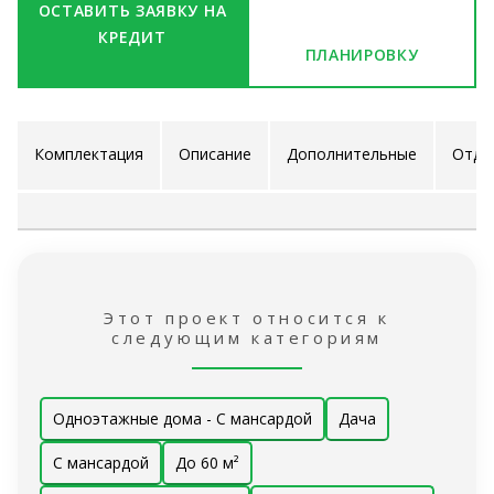
ОСТАВИТЬ ЗАЯВКУ НА
КРЕДИТ
ПЛАНИРОВКУ
Комплектация
Описание
Дополнительные
Отде
проекта
услуги
ра
Этот проект относится к
следующим категориям
Одноэтажные дома - С мансардой
Дача
С мансардой
До 60 м²