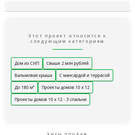
проекта
услуги
ра
Этот проект относится к
следующим категориям
Дом из СИП
Свыше 2 млн рублей
Вальмовая крыша
С мансардой и террасой
До 180 м²
Проекты домов 10 x 12
Проекты домов 10 x 12 - 3 спальни
Хиты продаж