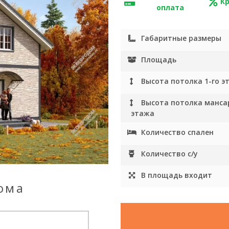
К
оплата
Габаритные размеры
Площадь
Высота потолка 1-го э
Высота потолка манса
этажа
Количество спален
Количество с/у
В площадь входит
ома