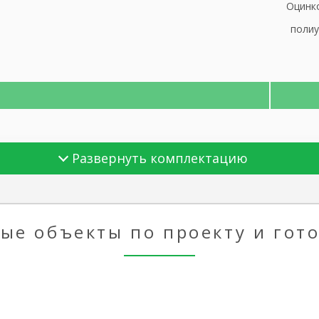
Оцинк
полиу
Развернуть комплектацию
ти дома
ые объекты по проекту и гот
под ключ»
ток