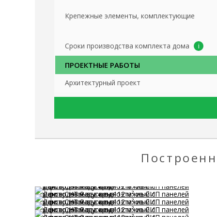
Крепежные элементы, комплектующие
Сроки производства комплекта дома
ПРОЕКТНЫЕ РАБОТЫ
Архитектурный проект
Чертежи по сборке домокомплекта
3D-визуализация наружной и внутренней час
ФУНДАМЕНТ
Построенн
Механическое ввинчивание винтовых свай «
спецтехникой повышенной проходимости
Доставка материалов и спецтехники на учас
ОБВЯЗКА ФУНДАМЕНТА