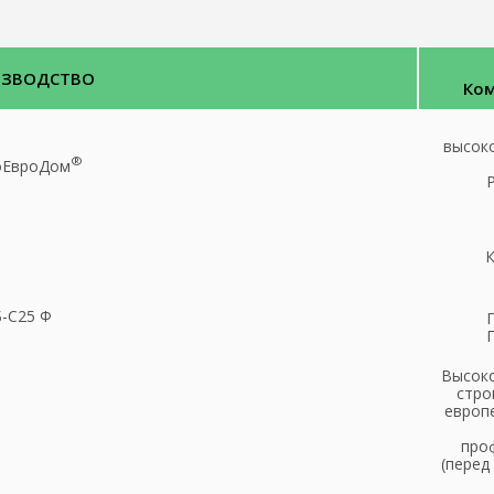
ИЗВОДСТВО
Ком
высок
®
оЕвроДом
К
-С25 Ф
Высоко
стро
европ
проф
(перед