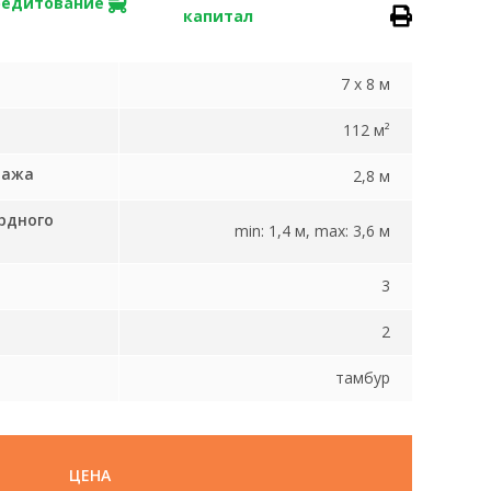
редитование
капитал
7 x 8 м
112 м²
тажа
2,8 м
рдного
min: 1,4 м, max: 3,6 м
3
2
тамбур
ЦЕНА