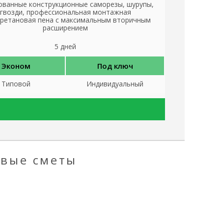
ованные конструкционные саморезы, шурупы,
гвозди, профессиональная монтажная
ретановая пена с максимальным вторичным
расширением
5 дней
Эконом
Под ключ
Типовой
Индивидуальный
✔
✔
✔
✔
Эконом
Под ключ
овые сметы
✖
✔
✖
✔
Эконом
Под ключ