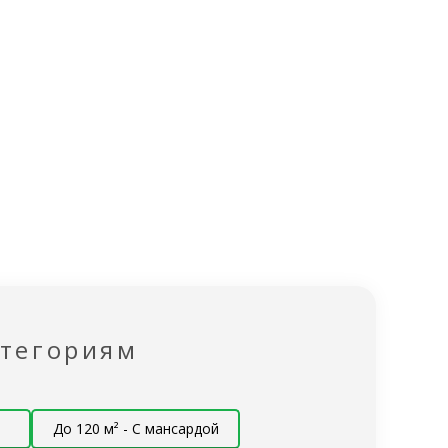
200х200 мм
200х200 мм
обвязки 200 на 200 естественной влажности,
работанный биозащитой NEOMID 430 ЕСО
Эконом
Под ключ
✔
✔
✔
✔
✖
✔
Эконом
Под ключ
атегориям
✔
✔
До 120 м² - С мансардой