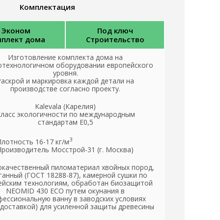
Комплектация
Эконом
Под ключ
плект дома
Строительство
Изготовление комплекта дома на
отехнологичном оборудовании европейского
уровня.
Раскрой и маркировка каждой детали на
производстве согласно проекту.
Kalevala (Карелия)
ласс экологичности по международным
стандартам Е0,5
3
Плотность 16-17 кг/м
Производитель Мосстрой-31 (г. Москва)
качественный пиломатериал хвойных пород,
ганный (ГОСТ 18288-87), камерной сушки по
ейским технологиям, обработан биозащитой
NEOMID 430 ЕСО путем окунания в
ессиональную ванну в заводских условиях
 доставкой) для усиленной защиты древесины