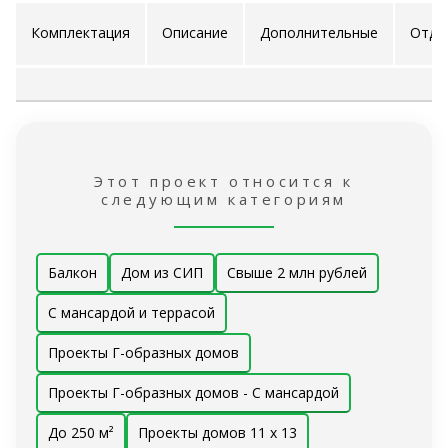
Комплектация
Описание
Дополнительные
Отде
проекта
услуги
ра
Этот проект относится к
следующим категориям
Балкон
Дом из СИП
Свыше 2 млн рублей
С мансардой и террасой
Проекты Г-образных домов
Проекты Г-образных домов - С мансардой
До 250 м²
Проекты домов 11 x 13