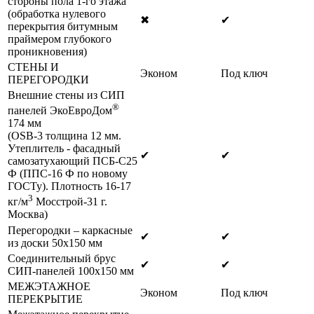
стороны пола 1-го этажа
(обработка нулевого
✖
✔
перекрытия битумным
праймером глубокого
проникновения)
СТЕНЫ И
Эконом
Под ключ
ПЕРЕГОРОДКИ
Внешние стены из СИП
®
панелей ЭкоЕвроДом
174 мм
(OSB-3 толщина 12 мм.
Утеплитель - фасадный
✔
✔
самозатухающий ПСБ-С25
Ф (ППС-16 Ф по новому
ГОСТу). Плотность 16-17
3
кг/м
Мосстрой-31 г.
Москва)
Перегородки – каркасные
✔
✔
из доски 50х150 мм
Соединительный брус
✔
✔
СИП-панелей 100х150 мм
МЕЖЭТАЖНОЕ
Эконом
Под ключ
ПЕРЕКРЫТИЕ