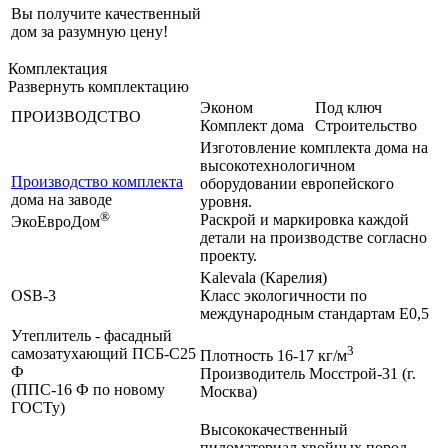
Вы получите качественный
дом за разумную цену!
Комплектация
Развернуть комплектацию
Эконом
Под ключ
ПРОИЗВОДСТВО
Комплект дома
Строительство
Изготовление комплекта дома на
высокотехнологичном
Производство комплекта
оборудовании европейского
дома на заводе
уровня.
®
Раскрой и маркировка каждой
ЭкоЕвроДом
детали на производстве согласно
проекту.
Kalevala (Карелия)
OSB-3
Класс экологичности по
международным стандартам Е0,5
Утеплитель - фасадный
3
самозатухающий ПСБ-С25
Плотность 16-17 кг/м
Ф
Производитель Мосстрой-31 (г.
(ППС-16 Ф по новому
Москва)
ГОСТу)
Высококачественный
пиломатериал хвойных пород,