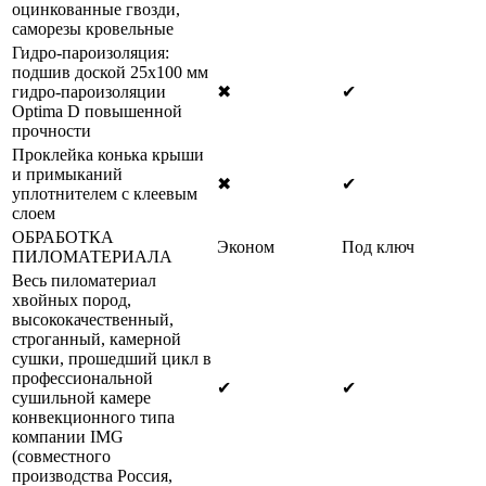
оцинкованные гвозди,
саморезы кровельные
Гидро-пароизоляция:
подшив доской 25х100 мм
гидро-пароизоляции
✖
✔
Optima D повышенной
прочности
Проклейка конька крыши
и примыканий
✖
✔
уплотнителем с клеевым
слоем
ОБРАБОТКА
Эконом
Под ключ
ПИЛОМАТЕРИАЛА
Весь пиломатериал
хвойных пород,
высококачественный,
строганный, камерной
сушки, прошедший цикл в
профессиональной
✔
✔
сушильной камере
конвекционного типа
компании IMG
(совместного
производства Россия,