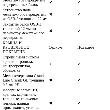
Межэтажное перекрытие
✔
✔
из деревянных балок
Устройство пола
межэтажного перекрытия
✖
✔
из OSB-3 толщиной 22 мм
Закрытие балок OSB-3
толщиной 12 мм по
✖
✔
периметру межэтажного
перекрытия
КРЫША И
КРОВЕЛЬНОЕ
Эконом
Под ключ
ПОКРЫТИЕ
Стропильная система
крыши: стропила,
✔
✔
контробрешетка,
обрешетка
Металлочерепица Grand
Line Classik GL толщина
✖
✔
0,5 мм РЕ
Доборные элементы,
крепеж: карнизные,
торцовые, коньковые
планки, планки
✖
✔
примыкания, уголки,