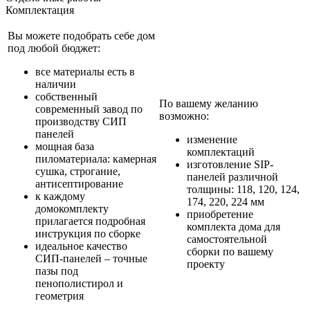
Комплектация
Вы можете подобрать себе дом
под любой бюджет:
все материалы есть в
наличии
собственный
По вашему желанию
современный завод по
возможно:
производству СИП
панелей
изменение
мощная база
комплектаций
пиломатериала: камерная
изготовление SIP-
сушка, строгание,
панелей различной
антисептирование
толщины: 118, 120, 124,
к каждому
174, 220, 224 мм
домокомплекту
приобретение
прилагается подробная
комплекта дома для
инструкция по сборке
самостоятельной
идеальное качество
сборки по вашему
СИП-панелей – точные
проекту
пазы под
пенополистирол и
геометрия