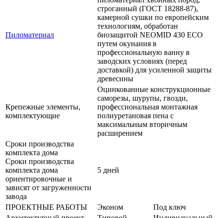
строганный (ГОСТ 18288-87),
камерной сушки по европейским
технологиям, обработан
Пиломатериал
биозащитой NEOMID 430 ЕСО
путем окунания в
профессиональную ванну в
заводских условиях (перед
доставкой) для усиленной защиты
древесины
Оцинкованные конструкционные
саморезы, шурупы, гвозди,
Крепежные элементы,
профессиональная монтажная
комплектующие
полиуретановая пена с
максимальным вторичным
расширением
Сроки производства
комплекта дома
Сроки производства
комплекта дома
5 дней
ориентировочные и
зависят от загруженности
завода
ПРОЕКТНЫЕ РАБОТЫ
Эконом
Под ключ
Архитектурный проект
Типовой
Индивидуальный