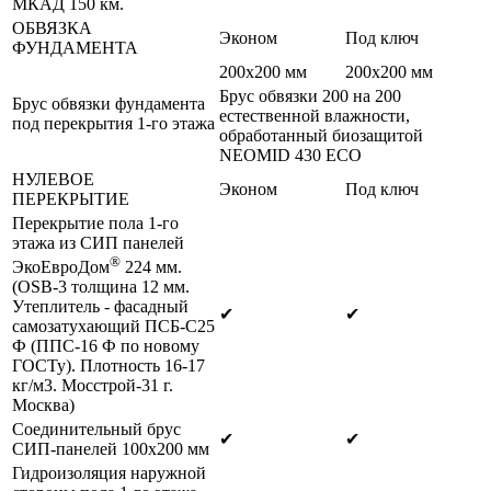
МКАД 150 км.
ОБВЯЗКА
Эконом
Под ключ
ФУНДАМЕНТА
200х200 мм
200х200 мм
Брус обвязки 200 на 200
Брус обвязки фундамента
естественной влажности,
под перекрытия 1-го этажа
обработанный биозащитой
NEOMID 430 ЕСО
НУЛЕВОЕ
Эконом
Под ключ
ПЕРЕКРЫТИЕ
Перекрытие пола 1-го
этажа из СИП панелей
®
ЭкоЕвроДом
224 мм.
(OSB-3 толщина 12 мм.
Утеплитель - фасадный
✔
✔
самозатухающий ПСБ-С25
Ф (ППС-16 Ф по новому
ГОСТу). Плотность 16-17
кг/м3. Мосстрой-31 г.
Москва)
Соединительный брус
✔
✔
СИП-панелей 100х200 мм
Гидроизоляция наружной