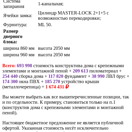
Система
1-канальная;
запирания
Цилиндр
MASTER-LOCK 2+1+5
с
Ячейки замка:
возможностью перекодировки;
Фурнитура:
ML 50.
Размер
дверного
блока:
ширина 860 мм
высота 2050 мм
ширина 960 мм
высота 2050 мм
Всего:
693 998
стоимость конструктива дома с крепежными
элементами и монтажной пеной +
209 613
пиломатериал +
254 440
сборка дома +
117 820
фундамент +
38 990
ЛВЛ брус +
174 300
окна ПВХ +
185 270
устройство крыши
(металлочерепица) =
1 674 431
Вы можете выбрать как все вышеперечисленные позиции, так
и по отдельности. К примеру, становиться только на п.1
(конструктив дома с крепежными элементами и монтажной
пеной).
Настоящее бюджетное предложение не является публичной
офертой. Указанная стоимость несёт исключительно