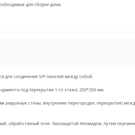
еобходимые для сборки дома.
ся для соединения SIP-панелей между собой.
ндамента под перекрытия 1-го этажа: 200*200 мм.
ли
(наружные стены, внутренние перегородки, перекрытия) меж
ый, обработанный огне- биозащитой Неомидом, путем окунанием