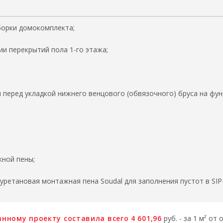
борки домокомплекта;
и перекрытий пола 1-го этажа;
 перед укладкой нижнего венцового (обвязочного) бруса на фун
жной пены;
ретановая монтажная пена Soudal для заполнения пустот в SIP
нному проекту составила всего 4 601,96
руб. - за 1 м² о