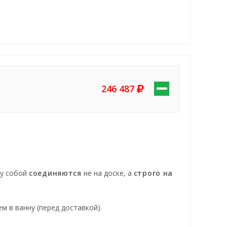
246 487
ду собой
соединяются
не на доске, а
строго на
 в ванну (перед доставкой).