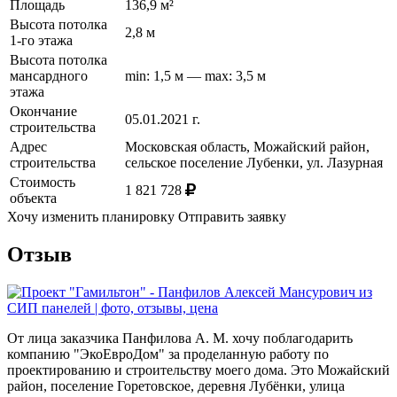
Площадь
136,9 м²
Высота потолка
2,8 м
1-го этажа
Высота потолка
мансардного
min: 1,5 м — max: 3,5 м
этажа
Окончание
05.01.2021 г.
строительства
Адрес
Московская область, Можайский район,
строительства
сельское поселение Лубенки, ул. Лазурная
Стоимость
1 821 728
объекта
Хочу изменить планировку
Отправить заявку
Отзыв
От лица заказчика Панфилова А. М. хочу поблагодарить
компанию "ЭкоЕвроДом" за проделанную работу по
проектированию и строительству моего дома. Это Можайский
район, поселение Горетовское, деревня Лубёнки, улица