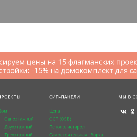
сируем цены на 15 флагманских проек
стройки: -15% на домокомплект для с
ПРОЕКТЫ
СИП-ПАНЕЛИ
МЫ В С
Дом
Цена
Одноэтажный
ОСП (OSB)
Двухэтажный
Пенополистирол
Трехэтажный
Самостоятельная сборка