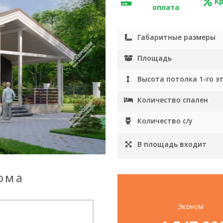
К
оплата
Габаритные размеры
Площадь
Высота потолка 1-го э
Количество спален
Количество с/у
В площадь входит
ома
Эконом