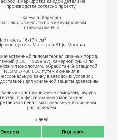
Раскрой и маркировка каждой детали на
производстве согласно проекту.
Kalevala (Карелия)
ласс экологичности по международным
стандартам Е0,5
3
Плотность 16-17 кг/м
Производитель Мосстрой-31 (г. Москва)
качественный пиломатериал хвойных пород,
ганный (ГОСТ 18288-87), камерной сушки по
ейским технологиям, обработан биозащитой
NEOMID 430 ЕСО путем окунания в
ессиональную ванну в заводских условиях
 доставкой) для усиленной защиты древесины
ованные конструкционные саморезы, шурупы,
гвозди, профессиональная монтажная
ретановая пена с максимальным вторичным
расширением
5 дней
Эконом
Под ключ