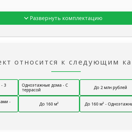
Развернуть комплектацию
ти дома
под ключ»
ект относится к следующим к
ток
- 3
Одноэтажные дома - С
До 2 млн рублей
террасой
ами -
го этажа
До 160 м²
До 160 м² - Одноэтажн
Брус 
об
®