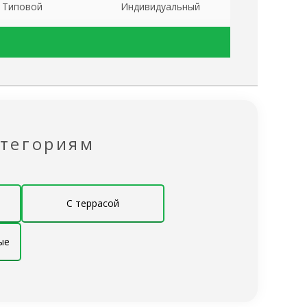
Типовой
Индивидуальный
✔
✔
✔
✔
Эконом
Под ключ
✖
✔
атегориям
✖
✔
Эконом
Под ключ
С террасой
200х200 мм
200х200 мм
ые
обвязки 200 на 200 естественной влажности,
работанный биозащитой NEOMID 430 ЕСО
Эконом
Под ключ