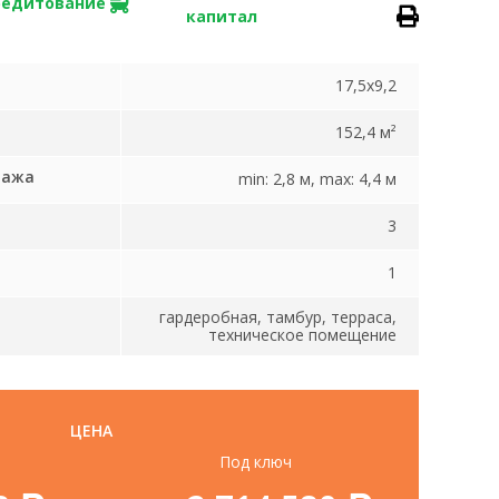
редитование
капитал
17,5x9,2
152,4 м²
тажа
min: 2,8 м, max: 4,4 м
3
1
гардеробная, тамбур, терраса,
техническое помещение
ЦЕНА
Под ключ