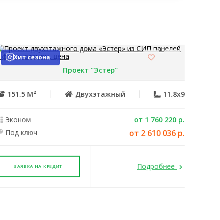
✔
✔
✔
✔
Хит сезона
✖
✔
Проект "Эстер"
Эконом
Под ключ
151.5 М²
Двухэтажный
11.8x9
✔
✔
Эконом
от 1 760 220 р.
Под ключ
от 2 610 036 р.
✔
✔
✔
✔
Подробнее
ЗАЯВКА НА КРЕДИТ
Эконом
Под ключ
✔
✔