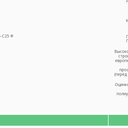
К
-С25 Ф
Высоко
стро
европ
проф
(перед
Оцинк
полиу