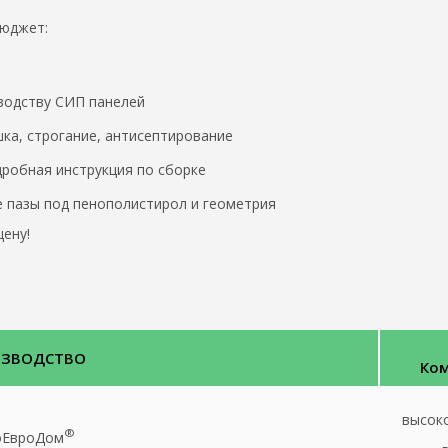
бюджет:
водству СИП панелей
ка, строгание, антисептирование
робная инструкция по сборке
 пазы под пенополистирол и геометрия
ену!
ИЗВОДСТВО
Ком
высок
®
оЕвроДом