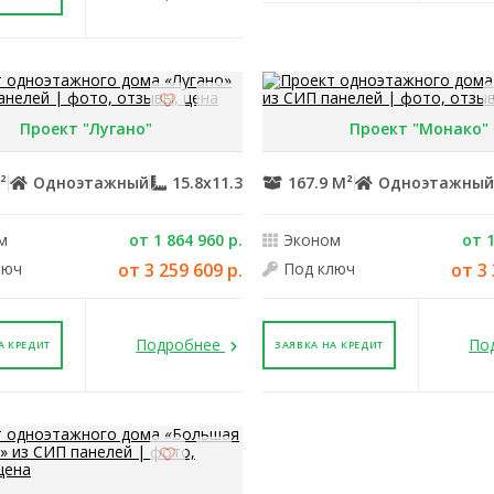
Проект "Лугано"
Проект "Монако"
²
Одноэтажный
15.8x11.3
167.9 М²
Одноэтажны
м
от 1 864 960 р.
Эконом
от 1
люч
от 3 259 609 р.
Под ключ
от 3 
Подробнее
По
А КРЕДИТ
ЗАЯВКА НА КРЕДИТ