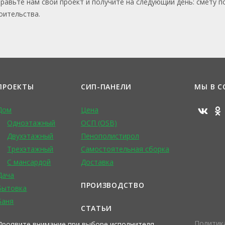
равьте нам свой проект и получите на следующий день: смету п
оительства.
ПРОЕКТЫ
СИП-ПАНЕЛИ
МЫ В С
Дом
Цена
Одноэтажный
ОСП (OSB)
Двухэтажный
Пенополистирол
Трехэтажный
Самостоятельная сборка
С мансардой
Доставка
Дача
ПРОИЗВОДСТВО
Бытовка
Баня
СТАТЬИ
Политик
Проявите внимание при выборе исполнителя.