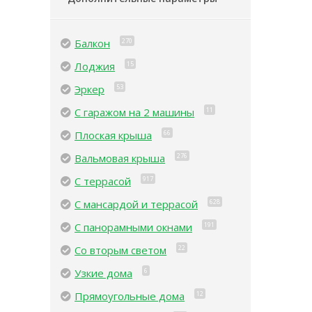
Балкон
270
Лоджия
15
Эркер
53
С гаражом на 2 машины
11
Плоская крыша
66
Вальмовая крыша
276
С террасой
917
С мансардой и террасой
628
С панорамными окнами
191
Со вторым светом
22
Узкие дома
6
Прямоугольные дома
12