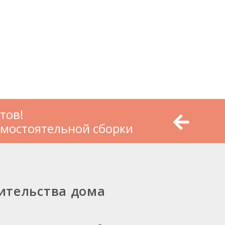
тов!
амостоятельной сборки
ительства дома