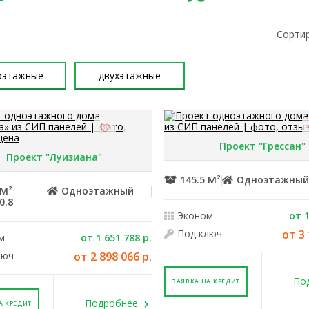
Сортир
оэтажные
двухэтажные
Проект "Грессан"
Проект "Луизиана"
145.5 М²
Одноэтажны
 М²
Одноэтажный
0.8
Эконом
от 1
Под ключ
от 3 
м
от 1 651 788 р.
люч
от 2 898 066 р.
По
ЗАЯВКА НА КРЕДИТ
Подробнее
А КРЕДИТ