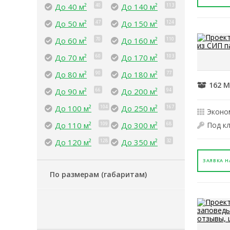
До 40 м²
40
До 140 м²
113
До 50 м²
47
До 150 м²
124
До 60 м²
70
До 160 м²
110
До 70 м²
60
До 170 м²
103
До 80 м²
90
До 180 м²
77
162 М
До 90 м²
66
До 200 м²
94
До 100 м²
104
До 250 м²
167
Эконо
До 110 м²
109
До 300 м²
68
Под к
До 120 м²
128
До 350 м²
32
ЗАЯВКА Н
По размерам (габаритам)