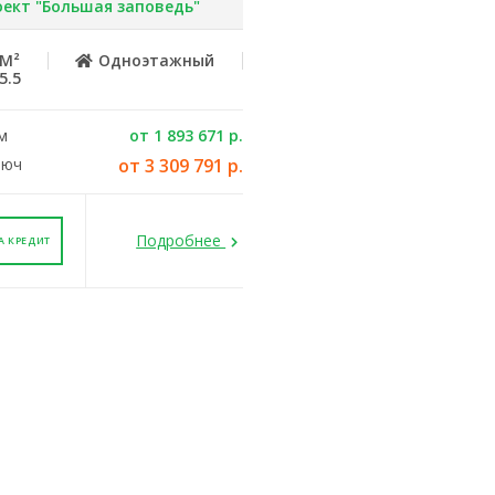
ект "Большая заповедь"
 М²
Одноэтажный
5.5
м
от 1 893 671 р.
люч
от 3 309 791 р.
Подробнее
А КРЕДИТ