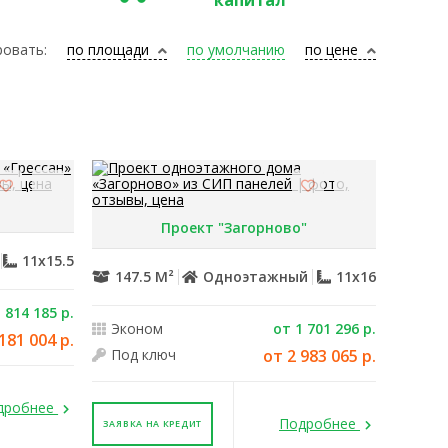
капитал
овать:
по площади
по умолчанию
по цене
Проект "Загорново"
й
11x15.5
147.5 М²
Одноэтажный
11x16
 814 185 р.
Эконом
от 1 701 296 р.
181 004 р.
Под ключ
от 2 983 065 р.
дробнее
Подробнее
ЗАЯВКА НА КРЕДИТ