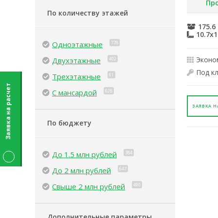
Про
По количеству этажей
175.6
10.7x1
Одноэтажные
778
Эконо
Двухэтажные
402
Под к
Трехэтажные
61
Заявка на расчет
С мансардой
628
ЗАЯВКА Н
По бюджету
До 1.5 млн рублей
384
До 2 млн рублей
647
Свыше 2 млн рублей
490
Дополнительные параметры