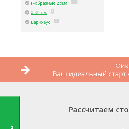
Г-образные дома
181
Хай-тек
5
Барнхаус
31
Фик
Ваш идеальный старт 
Рассчитаем ст