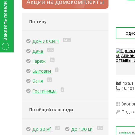
Акция на домокомплекты
Заказать панели
По типу
одн
Дом из СИП
1485
Дача
295
Гараж
14
Бытовки
6
Баня
65
136.1
16.1x1
Гостиницы
5
Эконо
По общей площади
Под к
До 30 м²
20
До 130 м²
117
ЗАЯВКА Н