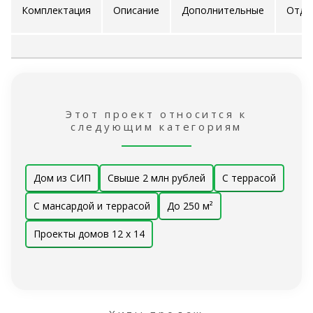
Комплектация
Описание
Дополнительные
Отде
проекта
услуги
ра
Этот проект относится к
следующим категориям
Дом из СИП
Свыше 2 млн рублей
С террасой
С мансардой и террасой
До 250 м²
Проекты домов 12 x 14