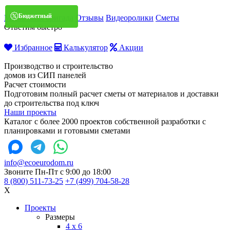
Бюджетный
Бюджетный
Мобильная бригада
Отзывы
Видеоролики
Сметы
Ответим быстро
Избранное
Калькулятор
Акции
Производство и строительство
домов из СИП панелей
Расчет стоимости
Подготовим полный расчет сметы от материалов и доставки
до строительства под ключ
Наши проекты
Каталог с более 2000 проектов собственной разработки с
планировками и готовыми сметами
info@ecoeurodom.ru
Звоните Пн-Пт с 9:00 до 18:00
8 (800) 511-73-25
+7 (499) 704-58-28
X
Проекты
Размеры
4 x 6