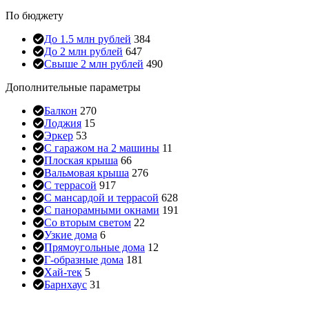
По бюджету
До 1.5 млн рублей
384
До 2 млн рублей
647
Свыше 2 млн рублей
490
Дополнительные параметры
Балкон
270
Лоджия
15
Эркер
53
С гаражом на 2 машины
11
Плоская крыша
66
Вальмовая крыша
276
С террасой
917
С мансардой и террасой
628
С панорамными окнами
191
Со вторым светом
22
Узкие дома
6
Прямоугольные дома
12
Г-образные дома
181
Хай-тек
5
Барнхаус
31